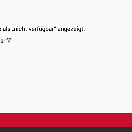
ls „nicht verfügbar“ angezeigt.
s! 💛