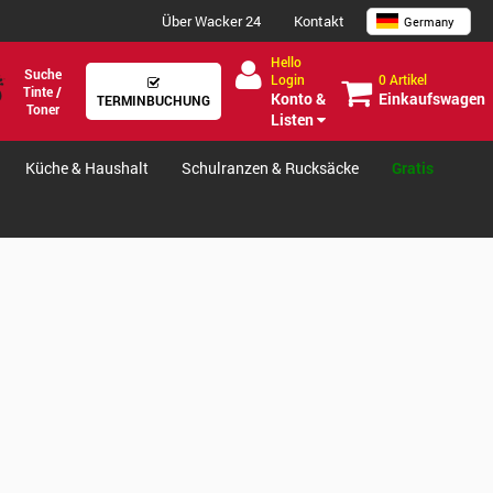
Über Wacker 24
Kontakt
Germany
Hello
Suche
0 Artikel
Login
Tinte /
Einkaufswagen
Konto &
TERMINBUCHUNG
Toner
Listen
Küche & Haushalt
Schulranzen & Rucksäcke
Gratis