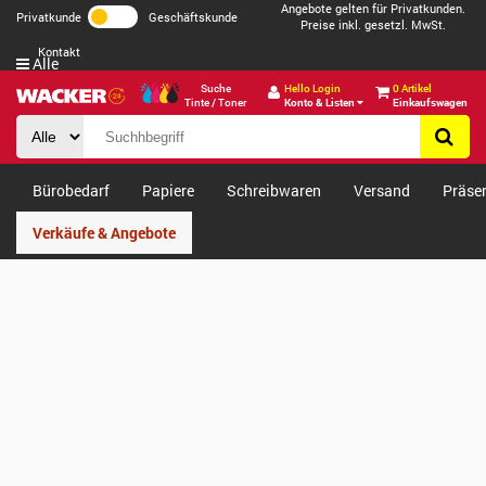
Angebote gelten für Privatkunden.
Privatkunde
Geschäftskunde
Preise inkl. gesetzl. MwSt.
Kontakt
Alle
Suche
Hello Login
0 Artikel
Tinte / Toner
Konto & Listen
Einkaufswagen
Bürobedarf
Papiere
Schreibwaren
Versand
Präse
Verkäufe & Angebote