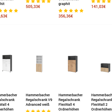
hit
graphit
505,33€
141,03€
,63€
356,36€
merbacher
Hammerbacher
Hammerbacher
Hammerbach
alschrank
Regalschrank V9
Regalschrank
Regalschran
Wall 4
Advanced weiß
FlexWall 4
FlexWall 2
nerhöhen
Ordnerhöhen
Ordnerhöhen