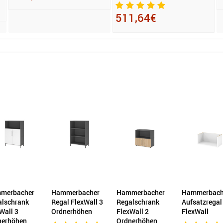
511,64€
merbacher
Hammerbacher
Hammerbacher
Hammerbach
alschrank
Regal FlexWall 3
Regalschrank
Aufsatzregal
Wall 3
Ordnerhöhen
FlexWall 2
FlexWall
nerhöhen
Ordnerhöhen