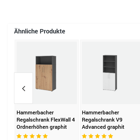
Ähnliche Produkte
al
Hammerbacher
Hammerbacher
öhen
Regalschrank FlexWall 4
Regalschrank V9
Ordnerhöhen graphit
Advanced graphit