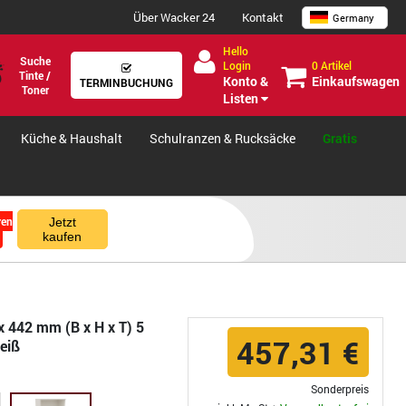
Über Wacker 24
Kontakt
Germany
Hello
Suche
0 Artikel
Login
Tinte /
Einkaufswagen
Konto &
TERMINBUCHUNG
Toner
Listen
Küche & Haushalt
Schulranzen & Rucksäcke
Gratis
ren
Jetzt
kaufen
x 442 mm (B x H x T) 5
457,31 €
eiß
Sonderpreis