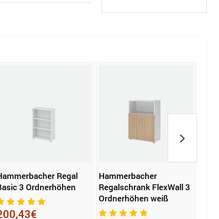
Hammerbacher Regal
Hammerbacher
Rega
Basic 3 Ordnerhöhen
Regalschrank FlexWall 3
800 
Ordnerhöhen weiß
(B x 
silb
200,43€