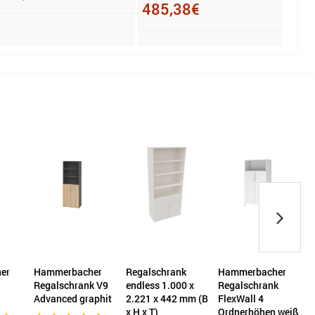
485,38€
615
er
Hammerbacher
Regalschrank
Hammerbacher
R
Regalschrank V9
endless 1.000 x
Regalschrank
Advanced graphit
2.221 x 442 mm (B
FlexWall 4
x
x H x T)
Ordnerhöhen weiß
x