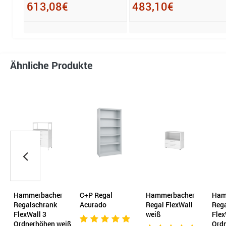
613,08€
483,10€
Ähnliche Produkte
Hammerbacher
C+P Regal
Hammerbacher
Ham
9
Regalschrank
Acurado
Regal FlexWall
Reg
it
FlexWall 3
weiß
Flex
Ordnerhöhen weiß
Ord