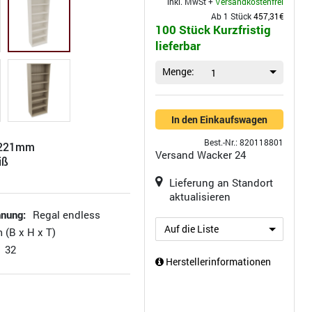
inkl. MwSt +
Versandkostenfrei
Ab 1 Stück
457,31€
100 Stück Kurzfristig
lieferbar
Menge:
1
In den Einkaufswagen
Best.-Nr.: 820118801
2221mm
Versand
Wacker 24
iß
Lieferung an Standort
aktualisieren
hnung:
Regal endless
Auf die Liste
 (B x H x T)
32
Herstellerinformationen