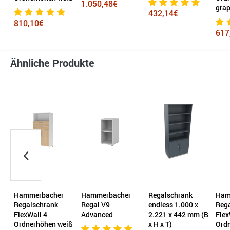
1.050,48€
grap
432,14€
810,10€
617
Ähnliche Produkte
Hammerbacher
Hammerbacher
Regalschrank
Ham
Regalschrank
Regal V9
endless 1.000 x
Reg
FlexWall 4
Advanced
2.221 x 442 mm (B
Flex
T)
Ordnerhöhen weiß
x H x T)
Ord