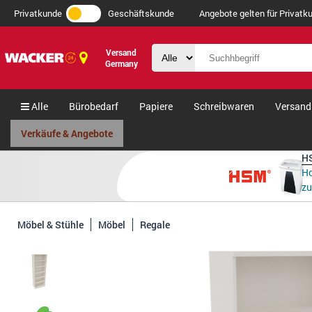
Privatkunde
Geschäftskunde
Angebote gelten für Privatku
Versand
Germany
Alle
Bürobedarf
Papiere
Schreibwaren
Versand
Verkäufe & Angebote
HS
Ho
zu
Möbel & Stühle
Möbel
Regale