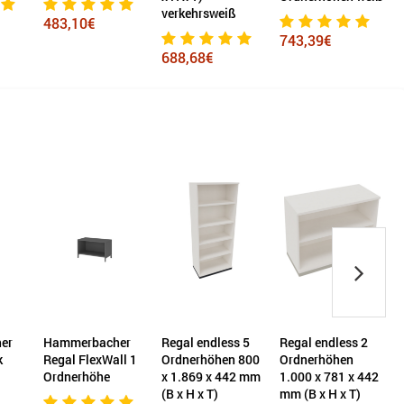
verkehrsweiß
m
483,10€
743,39€
688,68€
er
Hammerbacher
Regal endless 5
Regal endless 2
k
Regal FlexWall 1
Ordnerhöhen 800
Ordnerhöhen
R
Ordnerhöhe
x 1.869 x 442 mm
1.000 x 781 x 442
(B x H x T)
mm (B x H x T)