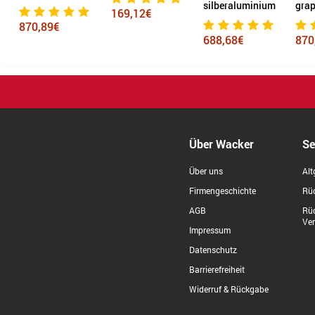
ic
silberaluminium
grap
169,12€
870,89€
688,68€
870
Über Wacker
Se
Über uns
Alt
Firmengeschichte
Rüc
AGB
Rü
Ve
Impressum
Datenschutz
Barrierefreiheit
Widerruf & Rückgabe