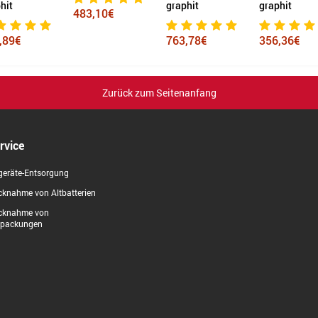
hit
graphit
graphit
483,10€
,89€
763,78€
356,36€
Zurück zum Seitenanfang
rvice
geräte-Entsorgung
knahme von Altbatterien
cknahme von
rpackungen