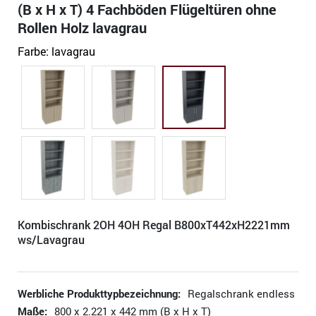
(B x H x T) 4 Fachböden Flügeltüren ohne
Rollen Holz lavagrau
Farbe:
lavagrau
Kombischrank 2OH 4OH Regal B800xT442xH2221mm
ws/Lavagrau
Werbliche Produkttypbezeichnung:
Regalschrank endless
Maße:
800 x 2.221 x 442 mm (B x H x T)