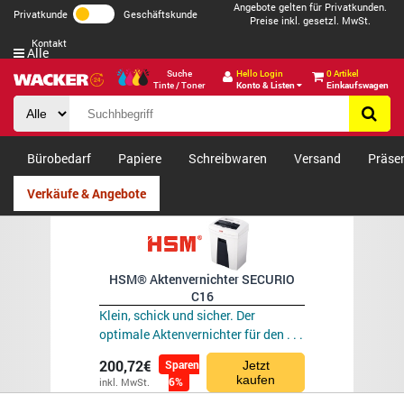
Angebote gelten für Privatkunden.
Privatkunde
Geschäftskunde
Preise inkl. gesetzl. MwSt.
Kontakt
Alle
Suche
Hello Login
0 Artikel
Tinte / Toner
Konto & Listen
Einkaufswagen
Bürobedarf
Papiere
Schreibwaren
Versand
Präse
Verkäufe & Angebote
HSM® Aktenvernichter SECURIO
C16
Klein, schick und sicher. Der
optimale Aktenvernichter für den . . .
200,72€
Sparen
Jetzt
kaufen
6%
inkl. MwSt.