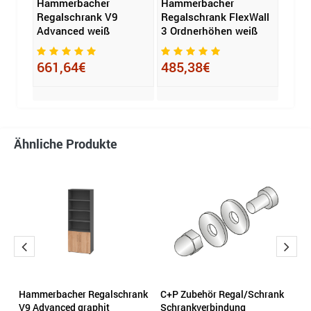
Hammerbacher
Hammerbacher
Hamm
x
Regalschrank V9
Regalschrank FlexWall
Rega
x H x
Advanced weiß
3 Ordnerhöhen weiß
Adva
ic
661,64€
485,38€
518
Ähnliche Produkte
Hammerbacher Regalschrank
C+P Zubehör Regal/Schrank
H
n-
V9 Advanced graphit
Schrankverbindung
F