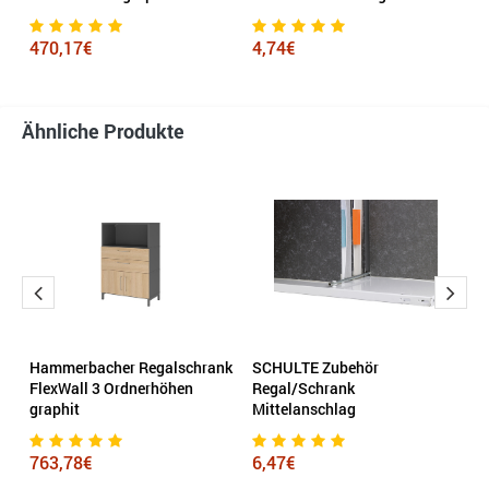
470,17€
4,74€
6
Ähnliche Produkte
 x
Hammerbacher Regalschrank
SCHULTE Zubehör
H
FlexWall 3 Ordnerhöhen
Regal/Schrank
F
graphit
Mittelanschlag
g
763,78€
6,47€
4