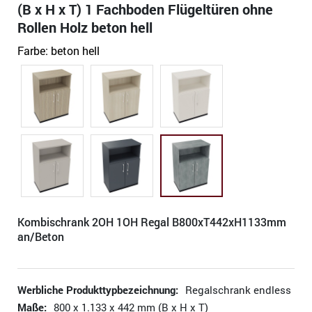
(B x H x T) 1 Fachboden Flügeltüren ohne
Rollen Holz beton hell
Farbe:
beton hell
Kombischrank 2OH 1OH Regal B800xT442xH1133mm
an/Beton
Werbliche Produkttypbezeichnung:
Regalschrank endless
Maße:
800 x 1.133 x 442 mm (B x H x T)