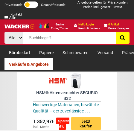
Angebote gelten für Privatkunden.
Privatkunde
Geschäftskunde
Preise inkl. gesetzl. MwSt.
Kontakt
Alle
Suche
Hello Login
0 Artikel
Tinte / Toner
Konto & Listen
Einkaufswagen
Bürobedarf
Papiere
Schreibwaren
Versand
Präse
Verkäufe & Angebote
HSM® Aktenvernichter SECURIO
B32
Hochwertige Materialien, bewährte
Qualität – der zuverlässige . . .
1.352,97€
Sparen
Jetzt
kaufen
6%
inkl. MwSt.