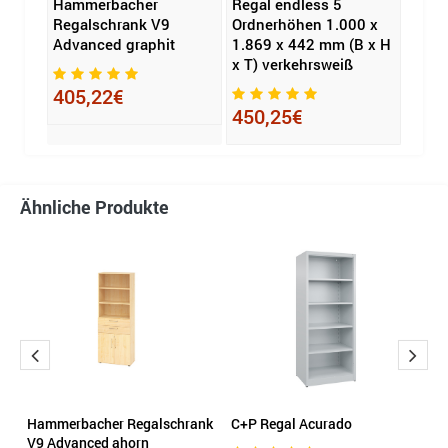
less
Hammerbacher
Regal endless 5
Regal
42
Regalschrank V9
Ordnerhöhen 1.000 x
Ordn
Advanced graphit
1.869 x 442 mm (B x H
1.13
x T) verkehrsweiß
x T) 
405,22€
450,25€
341
Ähnliche Produkte
nk
Hammerbacher Regalschrank
C+P Regal Acurado
H
V9 Advanced ahorn
F