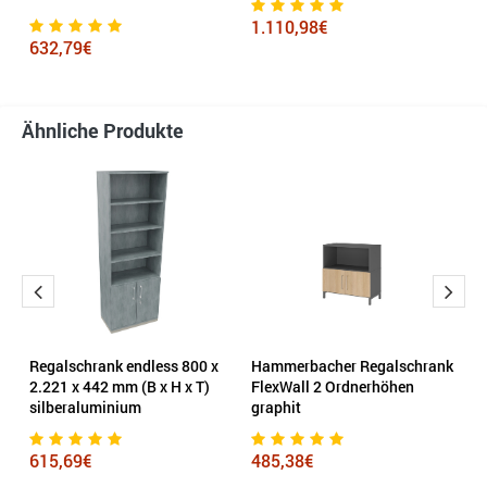
1.110,98€
632,79€
4
Ähnliche Produkte
nk
Regalschrank endless 800 x
Hammerbacher Regalschrank
R
2.221 x 442 mm (B x H x T)
FlexWall 2 Ordnerhöhen
80
silberaluminium
graphit
T
615,69€
485,38€
2