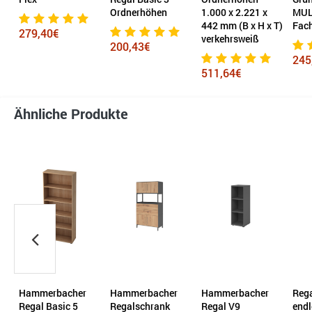
Ordnerhöhen
1.000 x 2.221 x
MULTIplus150 6
Adva
442 mm (B x H x T)
Fachböden
verkehrsweiß
200,43€
661
245,02€
511,64€
Ähnliche Produkte
Hammerbacher
Hammerbacher
Regalschrank
SCH
Regalschrank
Regal V9
endless 1.000 x
Reg