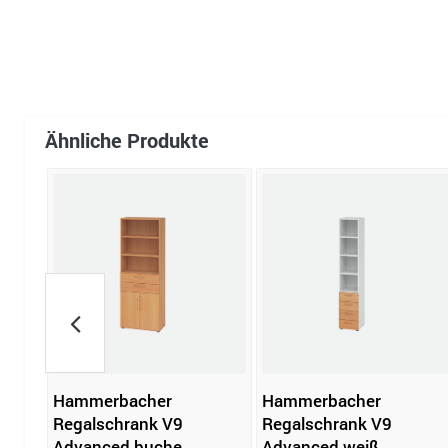
Ähnliche Produkte
l
Hammerbacher
Hammerbacher
Regalschrank V9
Regalschrank V9
Advanced buche
Advanced weiß