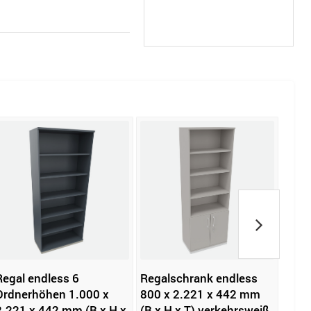
Regal endless 6
Regalschrank endless
Ham
Ordnerhöhen 1.000 x
800 x 2.221 x 442 mm
Rega
2.221 x 442 mm (B x H x
(B x H x T) verkehrsweiß
Ordn