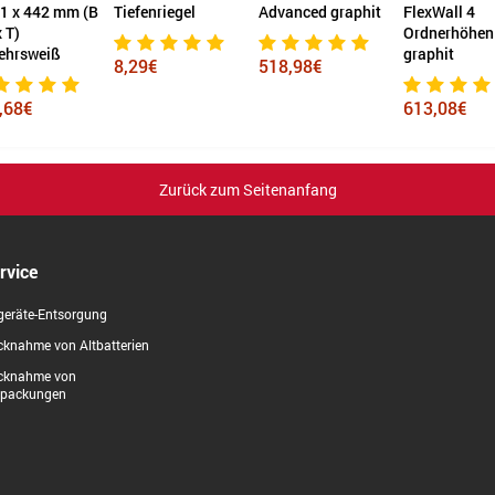
enriegel
Advanced graphit
FlexWall 4
Advanced gr
Ordnerhöhen
graphit
9€
518,98€
632,79€
613,08€
Zurück zum Seitenanfang
rvice
geräte-Entsorgung
knahme von Altbatterien
cknahme von
rpackungen