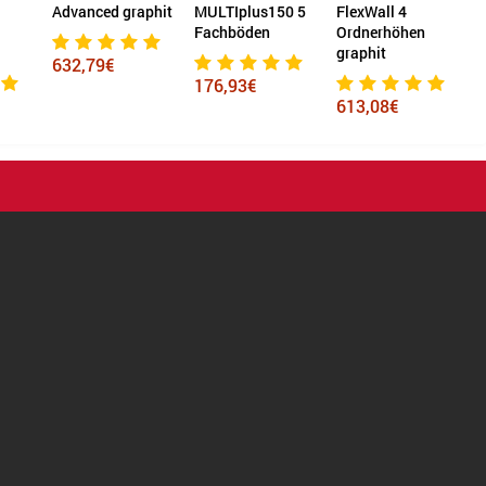
aphit
MULTIplus150 5
FlexWall 4
Advanced
Fachböden
Ordnerhöhen
nussbaum
graphit
176,93€
496,98€
613,08€