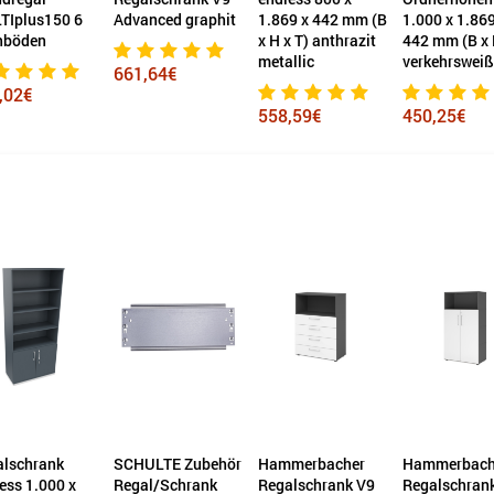
nced graphit
1.869 x 442 mm (B
1.000 x 1.869 x
1.133 x 442 
x H x T) anthrazit
442 mm (B x H x T)
x H x T) anth
metallic
verkehrsweiß
metallic
,64€
558,59€
450,25€
458,09€
ULTE Zubehör
Hammerbacher
Hammerbacher
Hammerbach
al/Schrank
Regalschrank V9
Regalschrank
Regalschran