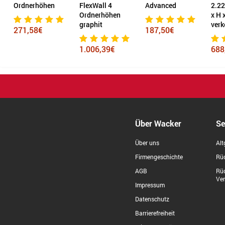
FlexWall 4
Advanced
2.221 x 442 mm (B
Tief
Ordnerhöhen
x H x T)
graphit
verkehrsweiß
187,50€
8,2
1.006,39€
688,68€
Über Wacker
Se
Über uns
Alt
Firmengeschichte
Rüc
AGB
Rü
Ve
Impressum
Datenschutz
Barrierefreiheit