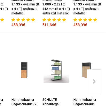
mm (B
1.000 x 2.221 x
1.133 x 442 mm (B
1.133 x 442 mm (B
F
razit
442 mm (B x H x T)
x H x T) anthrazit
x H x T) anthrazit
anthrazit metallic
metallic
metallic
511,64€
458,09€
406,69€
er
SCHULTE
Hammerbacher
Hammerbacher
k V9
Anbauregal
Regalschrank
Regalschrank V9