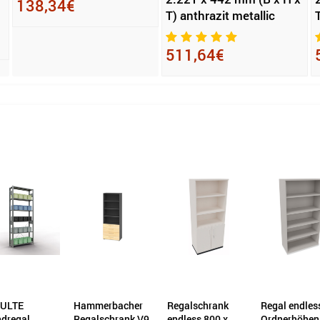
138,34€
T) anthrazit metallic
511,64€
merbacher
Regalschrank
Regal endless 5
Regalschran
alschrank V9
endless 800 x
Ordnerhöhen
endless 1.00