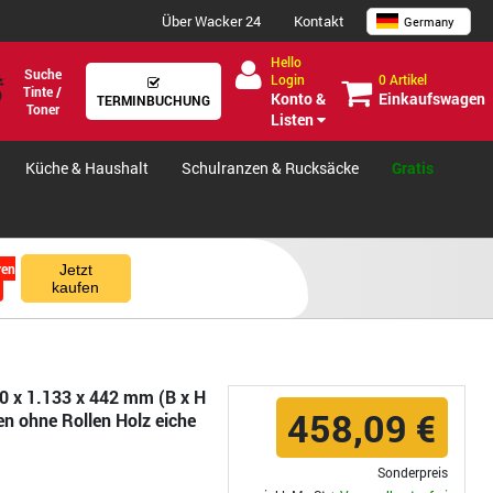
Über Wacker 24
Kontakt
Germany
Hello
Suche
0 Artikel
Login
Tinte /
Einkaufswagen
Konto &
TERMINBUCHUNG
Toner
Listen
Küche & Haushalt
Schulranzen & Rucksäcke
Gratis
ren
Jetzt
kaufen
0 x 1.133 x 442 mm (B x H
458,09 €
en ohne Rollen Holz eiche
Sonderpreis