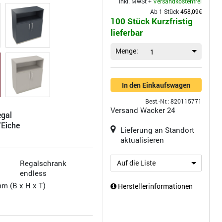
inkl. MwSt +
Versandkostenfrei
Ab 1 Stück
458,09€
100 Stück Kurzfristig
lieferbar
Menge:
1
In den Einkaufswagen
Best.-Nr.: 820115771
Versand
Wacker 24
gal
Eiche
Lieferung an Standort
aktualisieren
Regalschrank
Auf die Liste
endless
mm (B x H x T)
Herstellerinformationen