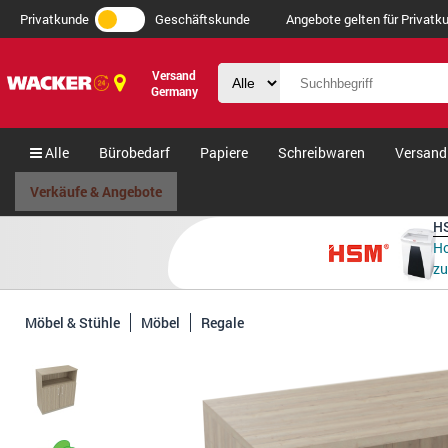
Privatkunde
Geschäftskunde
Angebote gelten für Privatku
Versand
Germany
Alle
Bürobedarf
Papiere
Schreibwaren
Versand
Verkäufe & Angebote
HS
Ho
zu
Möbel & Stühle
Möbel
Regale