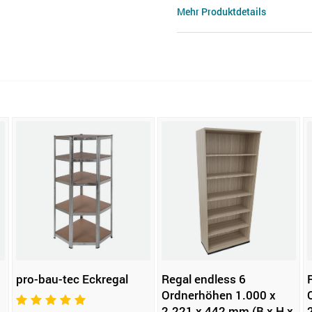
Mehr Produktdetails
pro-bau-tec Eckregal
Regal endless 6
Ordnerhöhen 1.000 x
2.221 x 442 mm (B x H x