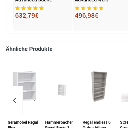
632,79€
496,98€
Ähnliche Produkte
l
Hammerbacher
Regal endless 6
SCHULTE
Ham
Regal Basic 3
Ordnerhöhen
Grundregal
Reg