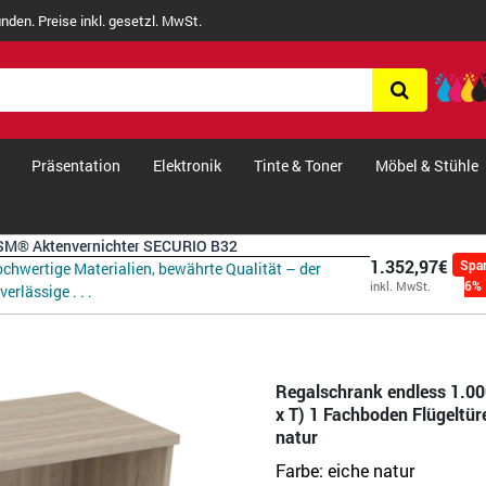
nden. Preise inkl. gesetzl. MwSt.
Präsentation
Elektronik
Tinte & Toner
Möbel & Stühle
M® Aktenvernichter SECURIO B32
1.352,97€
Spa
chwertige Materialien, bewährte Qualität – der
6%
inkl. MwSt.
verlässige . . .
Regalschrank endless 1.00
x T) 1 Fachboden Flügeltür
natur
Farbe:
eiche natur