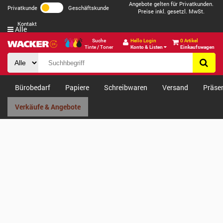
Angebote gelten für Privatkunden.
Privatkunde
Geschäftskunde
Preise inkl. gesetzl. MwSt.
Kontakt
Alle
Suche
Hello Login
0 Artikel
Tinte / Toner
Konto & Listen
Einkaufswagen
Bürobedarf
Papiere
Schreibwaren
Versand
Präse
Verkäufe & Angebote