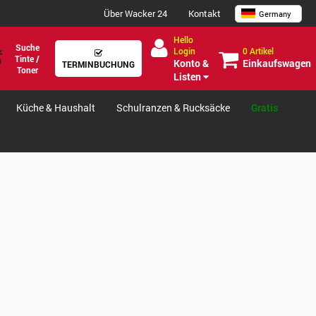
Über Wacker 24
Kontakt
Germany
Hello
Suche
0 Artikel
Login
Tinte /
Einkaufswagen
Konto &
TERMINBUCHUNG
Toner
Listen
Küche & Haushalt
Schulranzen & Rucksäcke
Gratis