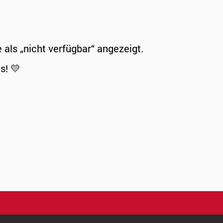
ls „nicht verfügbar“ angezeigt.
s! 💛