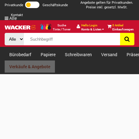
Angebote gelten für Privatkunden.
Privatkunde
Geschäftskunde
Preise inkl. gesetzl. MwSt.
Kontakt
Alle
Suche
Hello Login
0 Artikel
Tinte / Toner
Konto & Listen
Einkaufswagen
Bürobedarf
Papiere
Schreibwaren
Versand
Präse
Verkäufe & Angebote