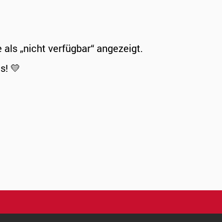
ls „nicht verfügbar“ angezeigt.
s! 💛