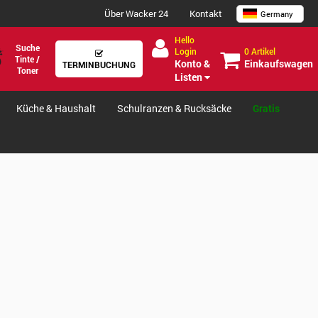
Über Wacker 24
Kontakt
Germany
Hello
Suche
0 Artikel
Login
Tinte /
Einkaufswagen
Konto &
TERMINBUCHUNG
Toner
Listen
Küche & Haushalt
Schulranzen & Rucksäcke
Gratis