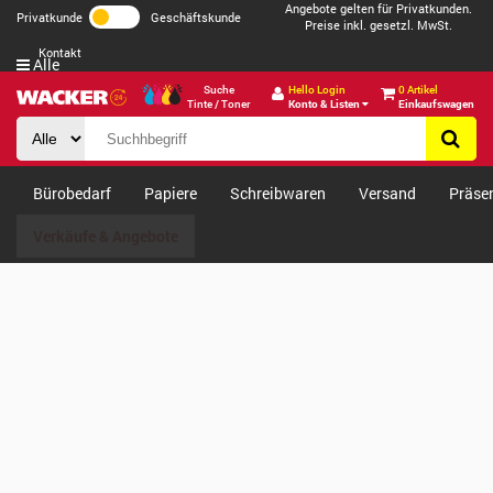
Angebote gelten für Privatkunden.
Privatkunde
Geschäftskunde
Preise inkl. gesetzl. MwSt.
Kontakt
Alle
Suche
Hello Login
0 Artikel
Tinte / Toner
Konto & Listen
Einkaufswagen
Bürobedarf
Papiere
Schreibwaren
Versand
Präse
Verkäufe & Angebote