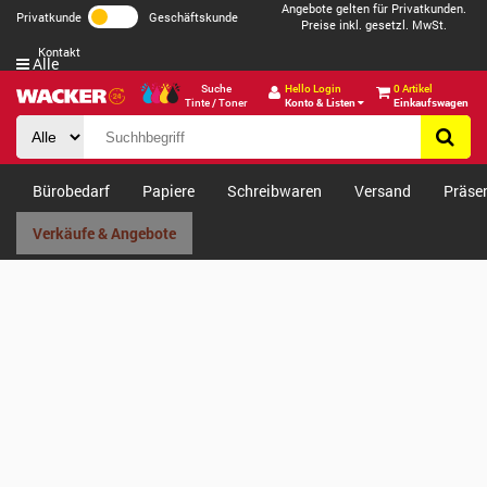
Angebote gelten für Privatkunden.
Privatkunde
Geschäftskunde
Preise inkl. gesetzl. MwSt.
Kontakt
Alle
Suche
Hello Login
0 Artikel
Tinte / Toner
Konto & Listen
Einkaufswagen
Bürobedarf
Papiere
Schreibwaren
Versand
Präse
Verkäufe & Angebote