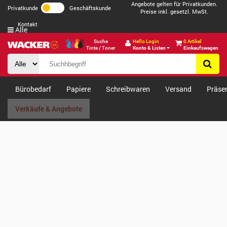
Angebote gelten für Privatkunden.
Privatkunde
Geschäftskunde
Preise inkl. gesetzl. MwSt.
Kontakt
Alle
Suche
Hello Login
0 Artikel
Tinte / Toner
Konto & Listen
Einkaufswagen
Bürobedarf
Papiere
Schreibwaren
Versand
Präse
Verkäufe & Angebote