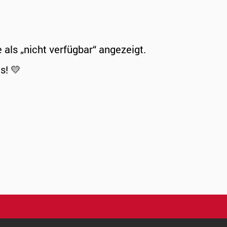
ls „nicht verfügbar“ angezeigt.
s! 💛