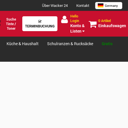
Über Wacker 24
Kontakt
Germany
Hello
Suche
0 Artikel
Login
Tinte /
Einkaufswagen
Konto &
TERMINBUCHUNG
Toner
Listen
Küche & Haushalt
Schulranzen & Rucksäcke
Gratis