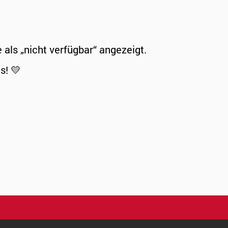
ls „nicht verfügbar“ angezeigt.
s! 💛