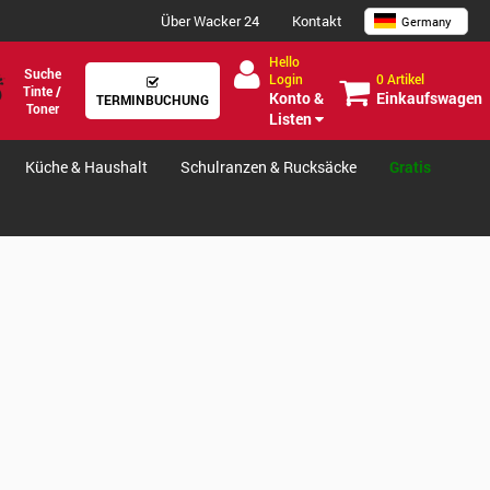
Über Wacker 24
Kontakt
Germany
Hello
Suche
0 Artikel
Login
Tinte /
Einkaufswagen
Konto &
TERMINBUCHUNG
Toner
Listen
Küche & Haushalt
Schulranzen & Rucksäcke
Gratis