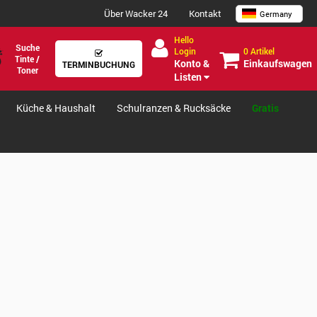
Über Wacker 24
Kontakt
Germany
Hello
Suche
0 Artikel
Login
Tinte /
Einkaufswagen
Konto &
TERMINBUCHUNG
Toner
Listen
Küche & Haushalt
Schulranzen & Rucksäcke
Gratis