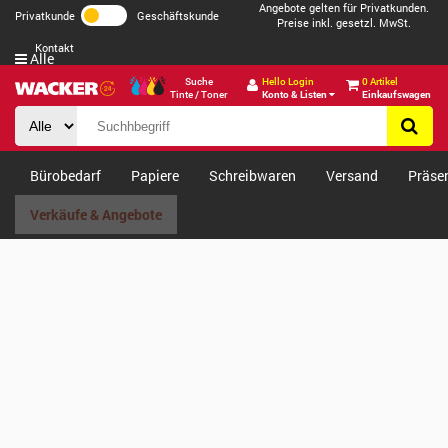
Angebote gelten für Privatkunden.
Privatkunde
Geschäftskunde
Preise inkl. gesetzl. MwSt.
Kontakt
Alle
Suche
Hello Login
0 Artikel
Tinte / Toner
Konto & Listen
Einkaufswagen
Bürobedarf
Papiere
Schreibwaren
Versand
Präse
Verkäufe & Angebote