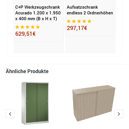
C+P Werkzeugschrank
Aufsatzschrank
Hamm
ank
Acurado 1.200 x 1.950
endless 2 Ordnerhöhen
Schi
x 400 mm (B x H x T)
Ordn
297,17€
629,51€
394
Ähnliche Produkte