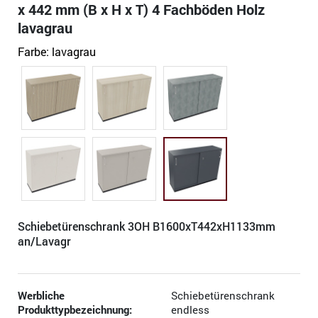
x 442 mm (B x H x T) 4 Fachböden Holz
lavagrau
Farbe:
lavagrau
Schiebetürenschrank 3OH B1600xT442xH1133mm
an/Lavagr
Werbliche
Schiebetürenschrank
Produkttypbezeichnung:
endless