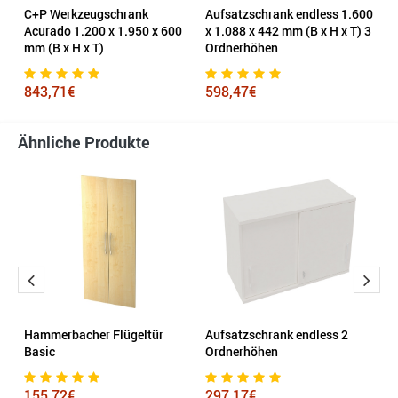
C+P Werkzeugschrank
Aufsatzschrank endless 1.600
C
0
Acurado 1.200 x 1.950 x 600
x 1.088 x 442 mm (B x H x T) 3
C
mm (B x H x T)
Ordnerhöhen
li
843,71€
598,47€
4
Ähnliche Produkte
Hammerbacher Flügeltür
Aufsatzschrank endless 2
H
Basic
Ordnerhöhen
S
 H
155,72€
297,17€
3