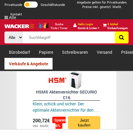
Angebote gelten für Privatkunden.
Privatkunde
Geschäftskunde
Preise inkl. gesetzl. MwSt.
Kontakt
Alle
Suche
Hello Login
0 Artikel
Tinte / Toner
Konto & Listen
Einkaufswagen
Bürobedarf
Papiere
Schreibwaren
Versand
Präse
Verkäufe & Angebote
HSM® Aktenvernichter SECURIO
C16
Klein, schick und sicher. Der
optimale Aktenvernichter für den . . .
200,72€
Sparen
Jetzt
kaufen
6%
inkl. MwSt.