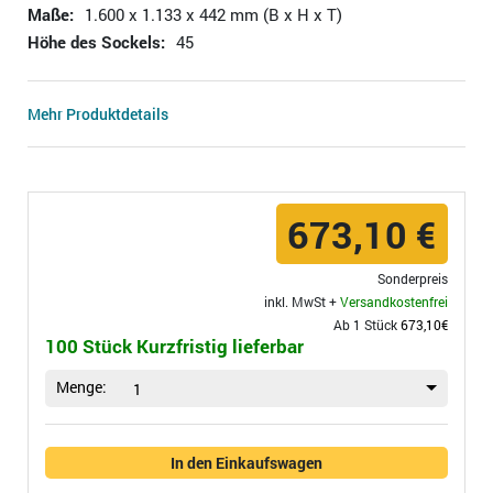
Maße:
1.600 x 1.133 x 442 mm (B x H x T)
Höhe des Sockels:
45
Mehr Produktdetails
673,10 €
Sonderpreis
inkl. MwSt +
Versandkostenfrei
Ab 1 Stück
673,10€
100 Stück Kurzfristig lieferbar
Menge:
1
In den Einkaufswagen