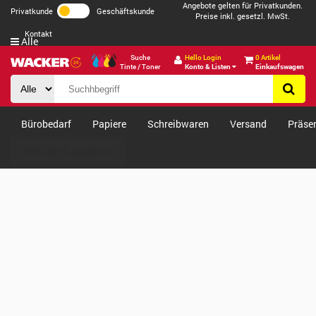
Angebote gelten für Privatkunden.
Privatkunde
Geschäftskunde
Preise inkl. gesetzl. MwSt.
Kontakt
Alle
Suche
Hello Login
0 Artikel
Tinte / Toner
Konto & Listen
Einkaufswagen
Bürobedarf
Papiere
Schreibwaren
Versand
Präse
Verkäufe & Angebote