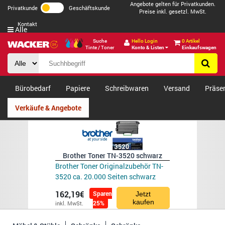
Angebote gelten für Privatkunden.
Privatkunde
Geschäftskunde
Preise inkl. gesetzl. MwSt.
Kontakt
Alle
Suche
Hello Login
0 Artikel
Tinte / Toner
Konto & Listen
Einkaufswagen
Bürobedarf
Papiere
Schreibwaren
Versand
Präse
Verkäufe & Angebote
Brother Toner TN-3520 schwarz
Brother Toner Originalzubehör TN-
3520 ca. 20.000 Seiten schwarz
162,19€
Sparen
Jetzt
kaufen
25%
inkl. MwSt.