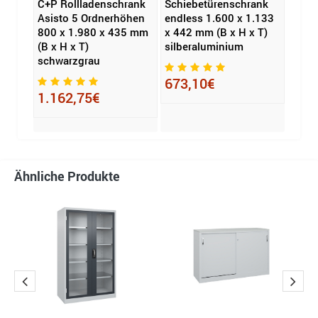
C+P Rollladenschrank
Schiebetürenschrank
C+P 
ank
Asisto 5 Ordnerhöhen
endless 1.600 x 1.133
Asis
800 x 1.980 x 435 mm
x 442 mm (B x H x T)
1.200
0 x
(B x H x T)
silberaluminium
mm (B
B x H
schwarzgrau
schw
673,10€
1.162,75€
1.3
Ähnliche Produkte