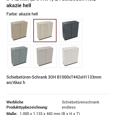
akazie hell
Farbe:
akazie hell
Schiebetüren-Schrank 3OH B1000xT442xH1133mm
an/Akaz h
Werbliche
Schiebetürenschrank
Produkttypbezeichnung:
endless
Maße:
1.000 x 1.133 x 442 mm (B x H x T)