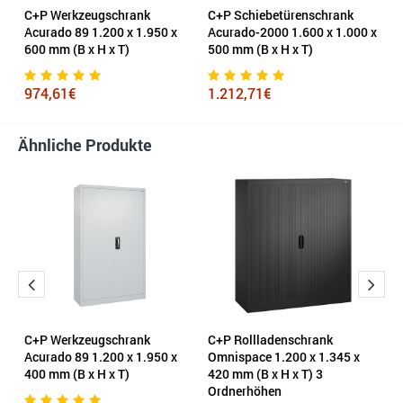
00
C+P Werkzeugschrank
C+P Schiebetürenschrank
C
 3
Acurado 89 1.200 x 1.950 x
Acurado-2000 1.600 x 1.000 x
A
600 mm (B x H x T)
500 mm (B x H x T)
9
974,61€
1.212,71€
Ähnliche Produkte
C+P Werkzeugschrank
C+P Rollladenschrank
S
Acurado 89 1.200 x 1.950 x
Omnispace 1.200 x 1.345 x
1
400 mm (B x H x T)
420 mm (B x H x T) 3
x 
Ordnerhöhen