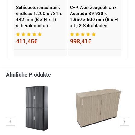
rank
Schiebetürenschrank
C+P Werkzeugschrank
Schi
 x
endless 1.200 x 781 x
Acurado 89 930 x
endle
B x H
442 mm (B x H x T)
1.950 x 500 mm (B x H
metal
silberaluminium
x T) 8 Schubladen
432
411,45€
998,41€
Ähnliche Produkte