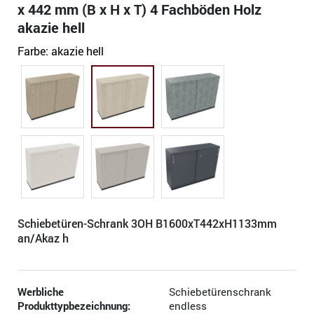
x 442 mm (B x H x T) 4 Fachböden Holz
akazie hell
Farbe:
akazie hell
Schiebetüren-Schrank 3OH B1600xT442xH1133mm
an/Akaz h
Werbliche
Schiebetürenschrank
Produkttypbezeichnung:
endless