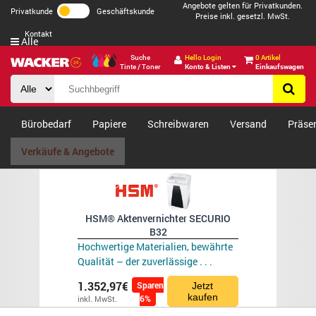
Angebote gelten für Privatkunden.
Privatkunde
Geschäftskunde
Preise inkl. gesetzl. MwSt.
Kontakt
Alle
Suche
Hello Login
0 Artikel
Tinte / Toner
Konto & Listen
Einkaufswagen
Bürobedarf
Papiere
Schreibwaren
Versand
Präse
Verkäufe & Angebote
HSM® Aktenvernichter SECURIO
B32
Hochwertige Materialien, bewährte
Qualität – der zuverlässige . . .
1.352,97€
Sparen
Jetzt
kaufen
6%
inkl. MwSt.