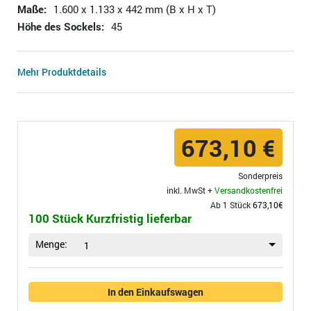
Maße:
1.600 x 1.133 x 442 mm (B x H x T)
Höhe des Sockels:
45
Mehr Produktdetails
673,10 €
Sonderpreis
inkl. MwSt +
Versandkostenfrei
Ab 1 Stück
673,10€
100 Stück Kurzfristig lieferbar
Menge:
1
In den Einkaufswagen