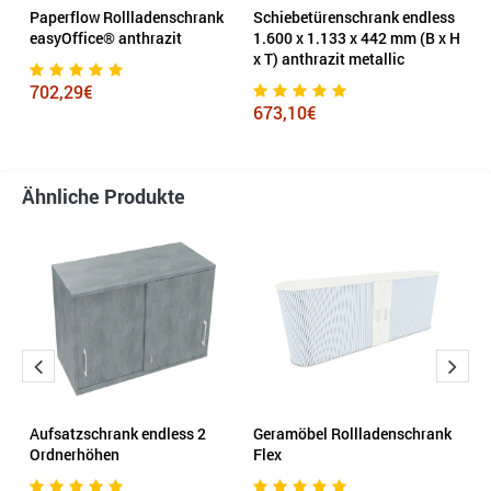
ss
Paperflow Rollladenschrank
Schiebetürenschrank endless
C
 x
easyOffice® anthrazit
1.600 x 1.133 x 442 mm (B x H
5
x T) anthrazit metallic
43
s
702,29€
673,10€
1
Ähnliche Produkte
Aufsatzschrank endless 2
Geramöbel Rollladenschrank
C
Ordnerhöhen
Flex
A
mm