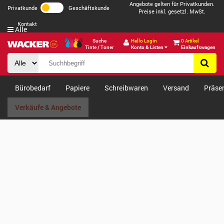
Angebote gelten für Privatkunden.
Privatkunde
Geschäftskunde
Preise inkl. gesetzl. MwSt.
Kontakt
Alle
Suche
Hello Login
0 Artikel
Tinte / Toner
Konto & Listen
Einkaufswagen
Bürobedarf
Papiere
Schreibwaren
Versand
Präse
Verkäufe & Angebote