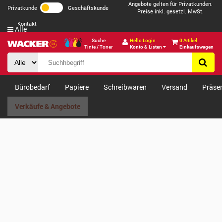
Angebote gelten für Privatkunden.
Privatkunde
Geschäftskunde
Preise inkl. gesetzl. MwSt.
Kontakt
Alle
Suche
Hello Login
0 Artikel
Tinte / Toner
Konto & Listen
Einkaufswagen
Bürobedarf
Papiere
Schreibwaren
Versand
Präse
Verkäufe & Angebote