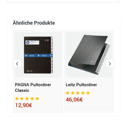
Ähnliche Produkte
r
PAGNA Pultordner
Leitz Pultordner
Leitz
Classic
46,06€
79,
12,90€