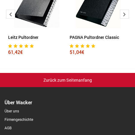
Leitz Pultordner
PAGNA Pultordner Classic
S
1
61,42€
51,04€
1
Zurück zum Seitenanfang
Über Wacker
Über uns
Firmengeschichte
AGB