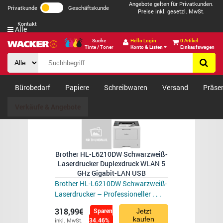
Angebote gelten für Privatkunden.
Privatkunde
Geschäftskunde
Preise inkl. gesetzl. MwSt.
Kontakt
Alle
Suche
Hello Login
0 Artikel
Tinte / Toner
Konto & Listen
Einkaufswagen
Bürobedarf
Papiere
Schreibwaren
Versand
Präse
Verkäufe & Angebote
Brother HL-L6210DW Schwarzweiß-
Laserdrucker Duplexdruck WLAN 5
GHz Gigabit-LAN USB
Brother HL-L6210DW Schwarzweiß-
Laserdrucker – Professioneller . . .
318,99€
Sparen
Jetzt
kaufen
34.46%
inkl. MwSt.