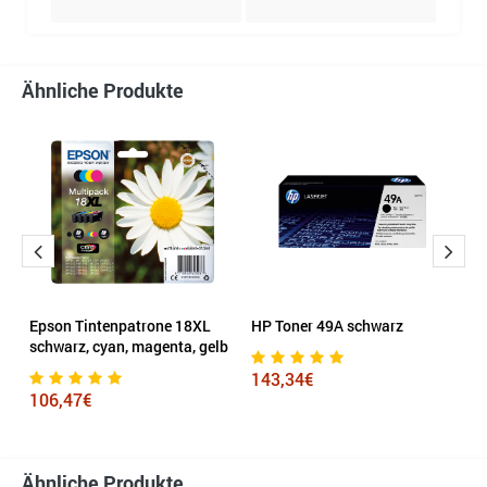
Ähnliche Produkte
Epson Tintenpatrone 18XL
HP Toner 49A schwarz
K
schwarz, cyan, magenta, gelb
143,34€
1
106,47€
Ähnliche Produkte