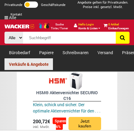
Angebote gelten für Privatkunden.
Privatkunde
Geschäftskunde
Preise inkl. gesetzl. MwSt.
Kontakt
Alle
Suche
Hello Login
0 Artikel
Tinte / Toner
Konto & Listen
Einkaufswagen
Bürobedarf
Papiere
Schreibwaren
Versand
Präse
Verkäufe & Angebote
HSM® Aktenvernichter SECURIO
C16
Klein, schick und sicher. Der
optimale Aktenvernichter für den . . .
200,72€
Sparen
Jetzt
kaufen
6%
inkl. MwSt.