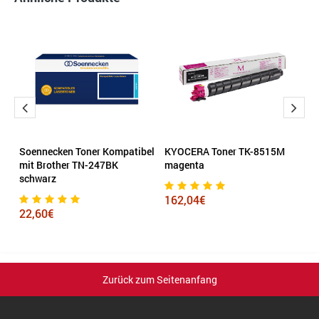
Soennecken Toner Kompatibel
KYOCERA Toner TK-8515M
S
mit Brother TN-247BK
magenta
K
schwarz
s
162,04€
22,60€
6
Zurück zum Seitenanfang