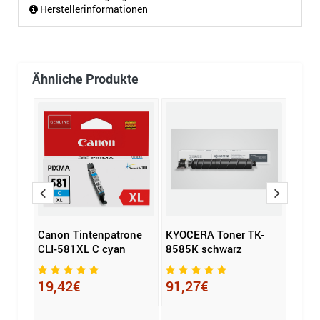
Herstellerinformationen
Ähnliche Produkte
K-
Canon Tintenpatrone
KYOCERA Toner TK-
G&G 
CLI-581XL C cyan
8585K schwarz
Komp
935X
19,42€
91,27€
7,9