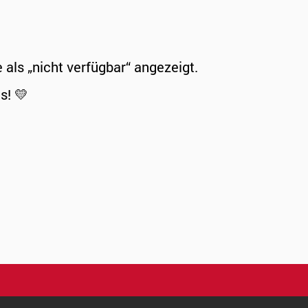
ls „nicht verfügbar“ angezeigt.
s! 💛