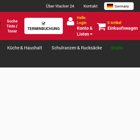
Über Wacker 24
Kontakt
Germany
Hello
Suche
0 Artikel
Login
Tinte /
Einkaufswagen
Konto &
TERMINBUCHUNG
Toner
Listen
Küche & Haushalt
Schulranzen & Rucksäcke
Gratis