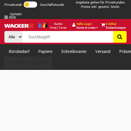
Angebote gelten für Privatkunden.
Privatkunde
Geschäftskunde
Preise inkl. gesetzl. MwSt.
Kontakt
Alle
Suche
Hello Login
0 Artikel
Tinte / Toner
Konto & Listen
Einkaufswagen
Bürobedarf
Papiere
Schreibwaren
Versand
Präse
Verkäufe & Angebote