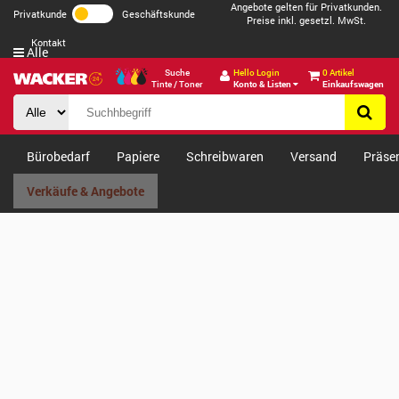
Angebote gelten für Privatkunden.
Privatkunde
Geschäftskunde
Preise inkl. gesetzl. MwSt.
Kontakt
Alle
Suche
Hello Login
0 Artikel
Tinte / Toner
Konto & Listen
Einkaufswagen
Bürobedarf
Papiere
Schreibwaren
Versand
Präse
Verkäufe & Angebote