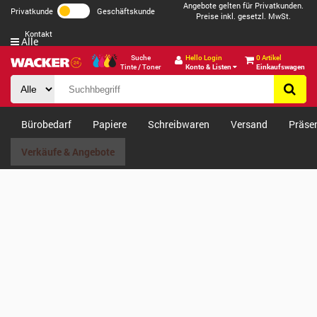
Angebote gelten für Privatkunden.
Privatkunde
Geschäftskunde
Preise inkl. gesetzl. MwSt.
Kontakt
Alle
Suche
Hello Login
0 Artikel
Tinte / Toner
Konto & Listen
Einkaufswagen
Bürobedarf
Papiere
Schreibwaren
Versand
Präse
Verkäufe & Angebote