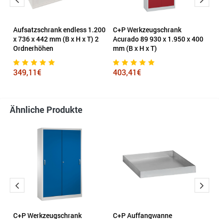
Aufsatzschrank endless 1.200
C+P Werkzeugschrank
C
x 736 x 442 mm (B x H x T) 2
Acurado 89 930 x 1.950 x 400
A
 H
Ordnerhöhen
mm (B x H x T)
mm
349,11€
403,41€
7
Ähnliche Produkte
C+P Werkzeugschrank
C+P Auffangwanne
C