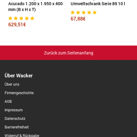
0
Acurado 1.200 x 1.950 x 400
Umweltschrank Serie 89 10 l
P
mm (B x H x T)
67,88€
8
629,51€
Zurück zum Seitenanfang
Über Wacker
Über uns
Firmengeschichte
AGB
Impressum
Datenschutz
Barrierefreiheit
Widerruf & Rückgabe