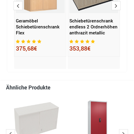
Geramöbel
Schiebetürenschrank
C+P
höhen
Schiebetürenschrank
endless 2 Ordnerhöhen
Schi
Flex
anthrazit metallic
Acur
1.20
x T)
375,68€
353,88€
1.2
Ähnliche Produkte