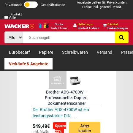
Angebote gelten für Privatkunden.
Privatkunde
Geschäftskunde
Preise inkl. gesetzl. MwSt.
Kontakt
Alle
Suche
Hello Login
0 Artikel
Tinte / Toner
Konto & Listen
Einkaufswagen
Bürobedarf
Papiere
Schreibwaren
Versand
Präse
Verkäufe & Angebote
Brother ADS-4700W –
Professioneller Duplex-
Dokumentenscanner
Der Brother ADS-4700W ist ein
leistungsstarker DIN . . .
549,49€
Sparen
Jetzt
kaufen
22%
inkl. MwSt.