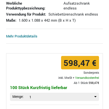
Werbliche
Aufsatzschrank
Produkttypbezeichnung:
endless
Verwendung für Produkt:
Schiebetürenschrank endless
Maße:
1.600 x 1.088 x 442 mm (B x H x T)
Mehr Produktdetails
598,47 €
Sonderpreis
inkl. MwSt +
Versandkostenfrei
Ab 1 Stück
598,47€
100 Stück Kurzfristig lieferbar
Menge:
1