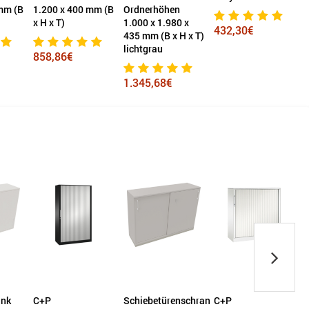
m (B
1.200 x 400 mm (B
Ordnerhöhen
1.
x H x T)
1.000 x 1.980 x
x H
432,30€
435 mm (B x H x T)
lichtgrau
858,86€
47
1.345,68€
ank
C+P
Schiebetürenschrank
C+P