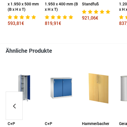
x 1.950 x 500 mm
1.950 x 400 mm (B
Standfuß
1.200
(B x H x T)
x H x T)
x H x T
921,06€
593,81€
819,91€
837,
Ähnliche Produkte
C+P
C+P
Hammerbacher
Ger