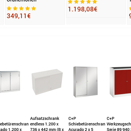
1.198,08€
349,11€
Aufsatzschrank
C+P
C+P
betürenschrank
endless 1.200 x
Schiebetürenschrank
Werkzeugschr
do 1.200 x
736 x 442 mm (B x
Acurado 2 x 5
Serie 89 940 x