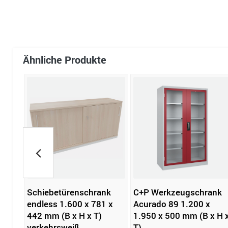
Ähnliche Produkte
less
Schiebetürenschrank
C+P Werkzeugschrank
mm
endless 1.600 x 781 x
Acurado 89 1.200 x
442 mm (B x H x T)
1.950 x 500 mm (B x H 
verkehrsweiß
T)