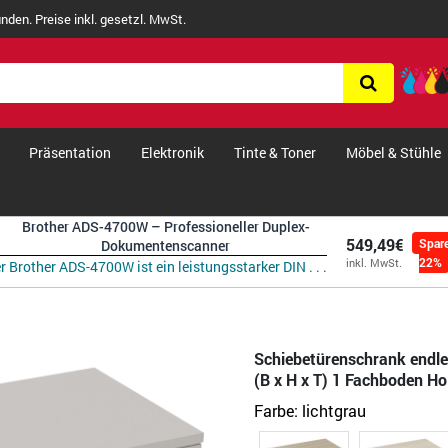
nden. Preise inkl. gesetzl. MwSt.
Präsentation
Elektronik
Tinte & Toner
Möbel & Stühle
Brother ADS-4700W – Professioneller Duplex-
549,49€
Spar
Dokumentenscanner
22%
inkl. MwSt.
r Brother ADS-4700W ist ein leistungsstarker DIN . . .
Schiebetürenschrank endl
(B x H x T) 1 Fachboden Hol
Farbe:
lichtgrau