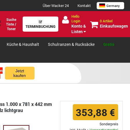
Über Wacker 24
Kontakt
Germany
Hello
Suche
0 Artikel
Login
Tinte /
Einkaufswagen
Konto &
TERMINBUCHUNG
Toner
Listen
Küche & Haushalt
Schulranzen & Rucksäcke
Gratis
en
Jetzt
kaufen
ess 1.000 x 781 x 442 mm
353,88 €
z lichtgrau
Sonderpreis