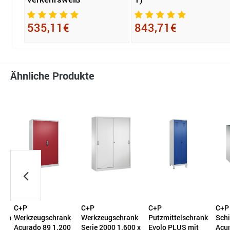
535,11€
843,71€
Ähnliche Produkte
C+P
C+P
C+P
C+P
ank
Werkzeugschrank
Werkzeugschrank
Putzmittelschrank
Schie
Acurado 89 1.200
Serie 2000 1.600 x
Evolo PLUS mit
Acura