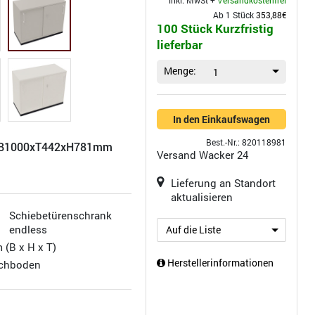
inkl. MwSt +
Versandkostenfrei
Ab 1 Stück
353,88€
100 Stück Kurzfristig
lieferbar
Menge:
1
In den Einkaufswagen
Best.-Nr.: 820118981
H B1000xT442xH781mm
Versand
Wacker 24
Lieferung an Standort
aktualisieren
Schiebetürenschrank
endless
Auf die Liste
 (B x H x T)
Herstellerinformationen
achboden