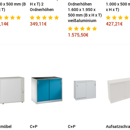
 x 500 mm (B
H x T) 2
Ordnerhöhen
1.000 x 500 m
)
Ordnerhöhen
1.600 x 1.950 x
x H x T)
500 mm (B x H x T)
weißaluminium
14€
349,11€
427,21€
1.575,50€
amöbel
C+P
C+P
Aufsatzschr