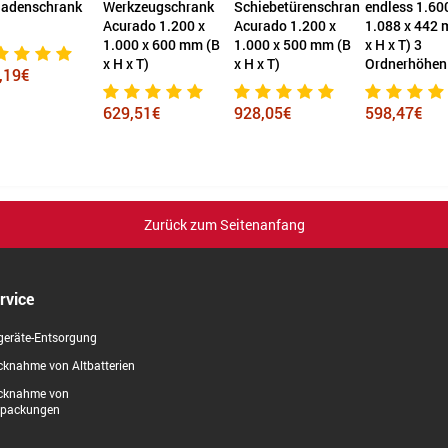
ladenschrank
Werkzeugschrank
Schiebetürenschrank
endless 1.60
Acurado 1.200 x
Acurado 1.200 x
1.088 x 442 
1.000 x 600 mm (B
1.000 x 500 mm (B
x H x T) 3
x H x T)
x H x T)
Ordnerhöhen
,19€
629,51€
928,05€
598,47€
Zurück zum Seitenanfang
rvice
geräte-Entsorgung
knahme von Altbatterien
cknahme von
rpackungen