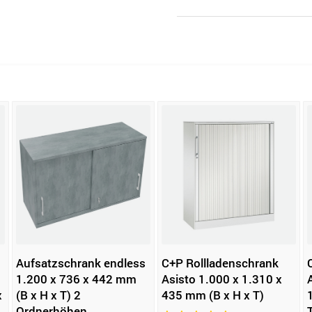
Aufsatzschrank endless
C+P Rollladenschrank
1.200 x 736 x 442 mm
Asisto 1.000 x 1.310 x
x
(B x H x T) 2
435 mm (B x H x T)
Ordnerhöhen