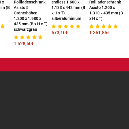
0 x
Rollladenschrank
endless 1.600 x
Rollladenschrank
mm (B
Asisto 5
1.133 x 442 mm (B
Asisto 1.200 x
A
Ordnerhöhen
x H x T)
1.310 x 435 mm (B
1
1.200 x 1.980 x
silberaluminium
x H x T)
x
435 mm (B x H x T)
schwarzgrau
673,10€
1.361,86€
1.528,60€