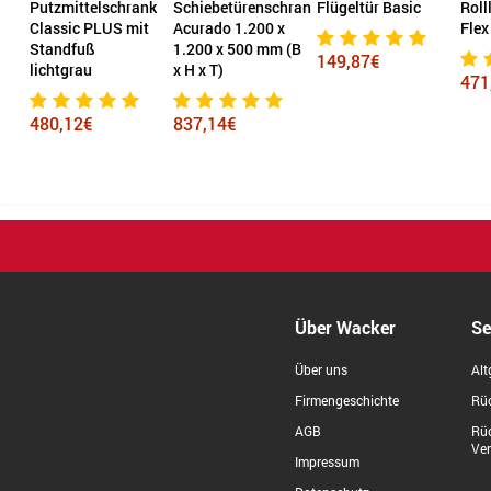
k
Putzmittelschrank
Schiebetürenschrank
Flügeltür Basic
Roll
Classic PLUS mit
Acurado 1.200 x
Flex
(B
Standfuß
1.200 x 500 mm (B
149,87€
lichtgrau
x H x T)
471
480,12€
837,14€
Über Wacker
Se
Über uns
Alt
Firmengeschichte
Rüc
AGB
Rü
Ve
Impressum