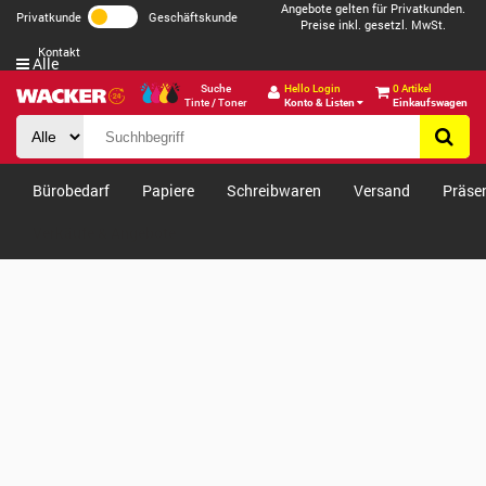
Angebote gelten für Privatkunden.
Privatkunde
Geschäftskunde
Preise inkl. gesetzl. MwSt.
Kontakt
Alle
Suche
Hello Login
0 Artikel
Tinte / Toner
Konto & Listen
Einkaufswagen
Bürobedarf
Papiere
Schreibwaren
Versand
Präse
Verkäufe & Angebote