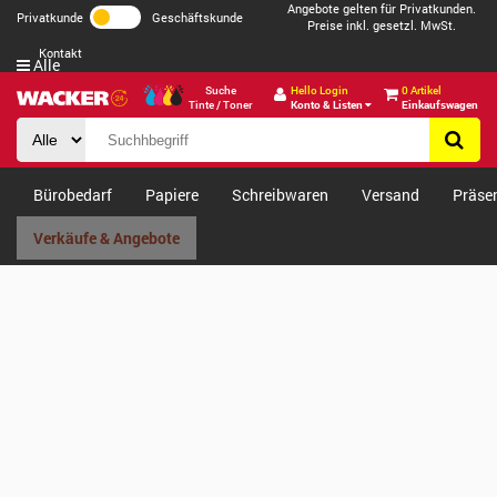
Angebote gelten für Privatkunden.
Privatkunde
Geschäftskunde
Preise inkl. gesetzl. MwSt.
Kontakt
Alle
Suche
Hello Login
0 Artikel
Tinte / Toner
Konto & Listen
Einkaufswagen
Bürobedarf
Papiere
Schreibwaren
Versand
Präse
Verkäufe & Angebote