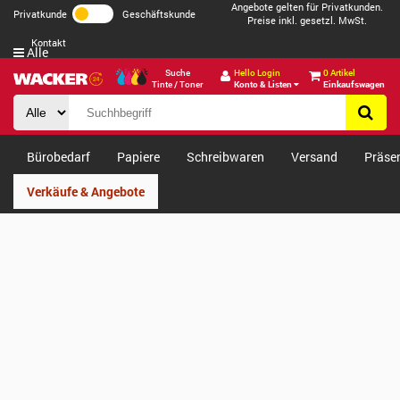
Angebote gelten für Privatkunden.
Privatkunde
Geschäftskunde
Preise inkl. gesetzl. MwSt.
Kontakt
Alle
Suche
Hello Login
0 Artikel
Tinte / Toner
Konto & Listen
Einkaufswagen
Bürobedarf
Papiere
Schreibwaren
Versand
Präse
Verkäufe & Angebote