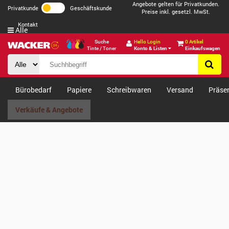
Angebote gelten für Privatkunden.
Privatkunde
Geschäftskunde
Preise inkl. gesetzl. MwSt.
Kontakt
Alle
Suche
Hello Login
0 Artikel
Tinte / Toner
Konto & Listen
Einkaufswagen
Bürobedarf
Papiere
Schreibwaren
Versand
Präse
Verkäufe & Angebote