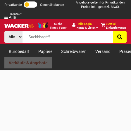
Angebote gelten für Privatkunden.
Privatkunde
Geschäftskunde
Preise inkl. gesetzl. MwSt.
Kontakt
Alle
Suche
Hello Login
0 Artikel
Tinte / Toner
Konto & Listen
Einkaufswagen
Bürobedarf
Papiere
Schreibwaren
Versand
Präse
Verkäufe & Angebote