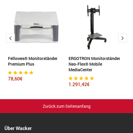
Fellowes® Monitorständer
ERGOTRON Monitorständer
R
0
Premium Plus
Neo-Flex® Mobile
Of
MediaCenter
78,60€
2
1.291,42€
Zurück zum Seitenanfang
Über Wacker