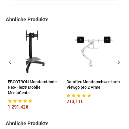
Ähnliche Produkte
r
ERGOTRON Monitorständer
Dataflex Monitorschwenkarm
B
Neo-Flex® Mobile
Viewgo pro 2 Arme
M
MediaCenter
Fl
213,11€
1.291,42€
1
Ähnliche Produkte