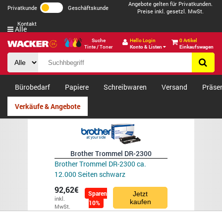
Angebote gelten für Privatkunden.
Privatkunde
Geschäftskunde
Preise inkl. gesetzl. MwSt.
Kontakt
Alle
Suche
Hello Login
0 Artikel
Tinte / Toner
Konto & Listen
Einkaufswagen
Bürobedarf
Papiere
Schreibwaren
Versand
Präse
Verkäufe & Angebote
Brother Trommel DR-2300
Brother Trommel DR-2300 ca.
12.000 Seiten schwarz
92,62€
Sparen
Jetzt
inkl.
kaufen
10%
MwSt.