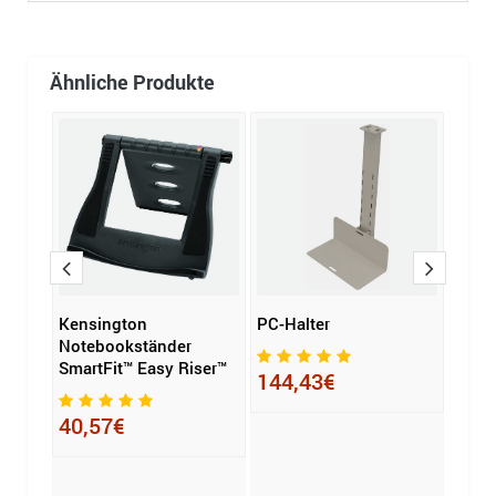
Ähnliche Produkte
Kensington
PC-Halter
ROLI
rm
Notebookständer
SmartFit™ Easy Riser™
144,43€
88,
40,57€