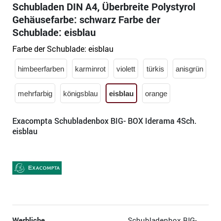
Schubladen DIN A4, Überbreite Polystyrol
Gehäusefarbe: schwarz Farbe der
Schublade: eisblau
Farbe der Schublade:
eisblau
himbeerfarben
karminrot
violett
türkis
anisgrün
mehrfarbig
königsblau
eisblau
orange
Exacompta Schubladenbox BIG- BOX Iderama 4Sch.
eisblau
Werbliche
Schubladenbox BIG-