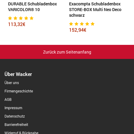
DURABLE Schubladenbox
Exacompta Schubladenbox
E
en
VARICOLOR® 10
STORE-BOX Multi Neo Deco
E
schwarz
S
113,32€
152,94€
6
Zurück zum Seitenanfang
Über Wacker
Über uns
Firmengeschichte
AGB
Impressum
Datenschutz
Barrierefreiheit
Widerruf & Rückgabe