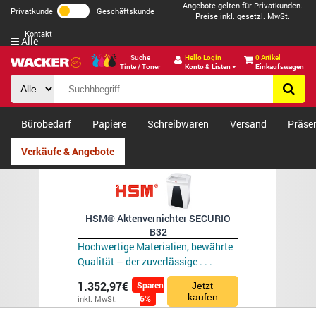
Angebote gelten für Privatkunden.
Privatkunde
Geschäftskunde
Preise inkl. gesetzl. MwSt.
Kontakt
Alle
Suche
Hello Login
0 Artikel
Tinte / Toner
Konto & Listen
Einkaufswagen
Bürobedarf
Papiere
Schreibwaren
Versand
Präse
Verkäufe & Angebote
HSM® Aktenvernichter SECURIO
B32
Hochwertige Materialien, bewährte
Qualität – der zuverlässige . . .
1.352,97€
Sparen
Jetzt
kaufen
6%
inkl. MwSt.