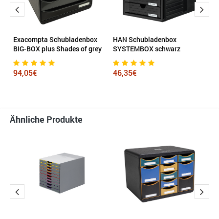
ve
Exacompta Schubladenbox
HAN Schubladenbox
L
BIG-BOX plus Shades of grey
SYSTEMBOX schwarz
S
94,05€
46,35€
8
Ähnliche Produkte