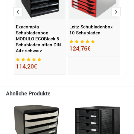
box
Exacompta
Leitz Schubladenbox
Exac
warz
Schubladenbox
10 Schubladen
Schu
MODULO ECOBlack 5
ECOB
Schubladen offen DIN
Schu
124,76€
A4+ schwarz
62,
114,20€
Ähnliche Produkte