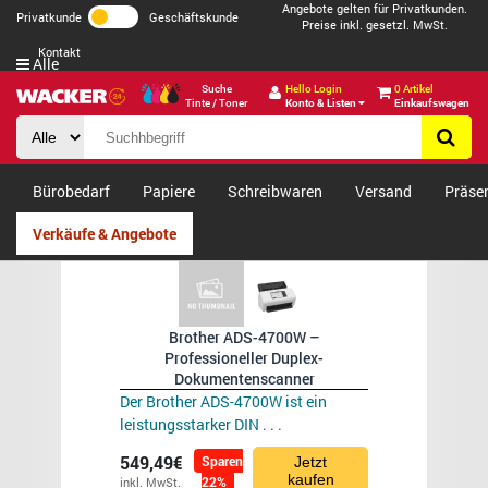
Angebote gelten für Privatkunden.
Privatkunde
Geschäftskunde
Preise inkl. gesetzl. MwSt.
Kontakt
Alle
Suche
Hello Login
0 Artikel
Tinte / Toner
Konto & Listen
Einkaufswagen
Bürobedarf
Papiere
Schreibwaren
Versand
Präse
Verkäufe & Angebote
Brother ADS-4700W –
Professioneller Duplex-
Dokumentenscanner
Der Brother ADS-4700W ist ein
leistungsstarker DIN . . .
549,49€
Sparen
Jetzt
kaufen
22%
inkl. MwSt.