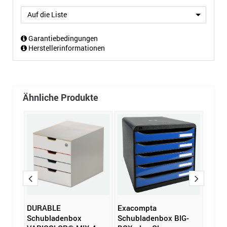
Auf die Liste
Garantiebedingungen
Herstellerinformationen
Ähnliche Produkte
DURABLE
Exacompta
Leit
G-
Schubladenbox
Schubladenbox BIG-
WOW 