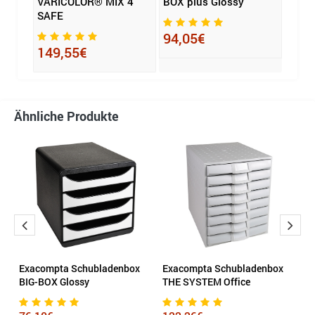
VARICOLOR® MIX 4
BOX plus Glossy
Schu
SAFE
94,05€
91,
149,55€
Ähnliche Produkte
Exacompta Schubladenbox
Exacompta Schubladenbox
H
BIG-BOX Glossy
THE SYSTEM Office
S
g