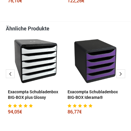
76,10€
122,26€
4
Ähnliche Produkte
Exacompta Schubladenbox
Exacompta Schubladenbox
L
BIG-BOX plus Glossy
BIG-BOX Iderama®
1
94,05€
86,77€