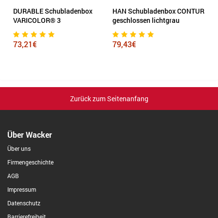
DURABLE Schubladenbox
HAN Schubladenbox CONTUR
E
VARICOLOR® 3
geschlossen lichtgrau
S
N
73,21€
79,43€
7
Zurück zum Seitenanfang
Über Wacker
Über uns
Firmengeschichte
AGB
Impressum
Datenschutz
Barrierefreiheit