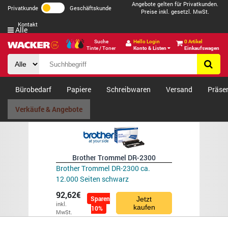
Angebote gelten für Privatkunden.
Privatkunde
Geschäftskunde
Preise inkl. gesetzl. MwSt.
Kontakt
Alle
Suche
Hello Login
0 Artikel
Tinte / Toner
Konto & Listen
Einkaufswagen
Bürobedarf
Papiere
Schreibwaren
Versand
Präse
Verkäufe & Angebote
Brother Trommel DR-2300
Brother Trommel DR-2300 ca.
12.000 Seiten schwarz
92,62€
Sparen
Jetzt
inkl.
kaufen
10%
MwSt.