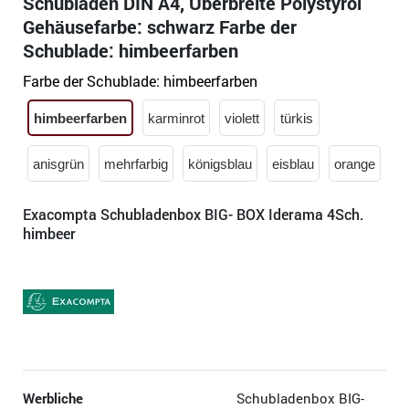
Schubladen DIN A4, Überbreite Polystyrol
Gehäusefarbe: schwarz Farbe der
Schublade: himbeerfarben
Farbe der Schublade:
himbeerfarben
himbeerfarben
karminrot
violett
türkis
anisgrün
mehrfarbig
königsblau
eisblau
orange
Exacompta Schubladenbox BIG- BOX Iderama 4Sch.
himbeer
Werbliche
Schubladenbox BIG-