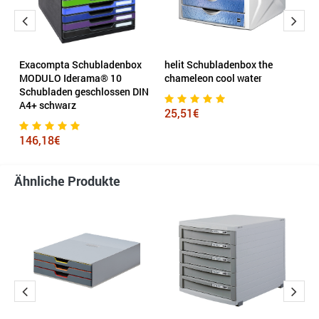
Exacompta Schubladenbox
helit Schubladenbox the
H
MODULO Iderama® 10
chameleon cool water
A
Schubladen geschlossen DIN
w
A4+ schwarz
25,51€
4
146,18€
Ähnliche Produkte