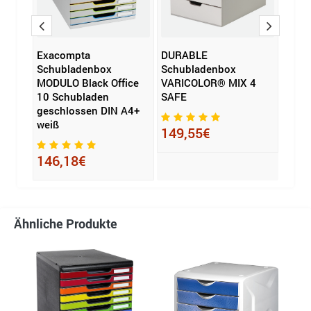
Exacompta
DURABLE
Exac
Schubladenbox
Schubladenbox
Schu
 Bee
MODULO Black Office
VARICOLOR® MIX 4
MODU
10 Schubladen
SAFE
grey
geschlossen DIN A4+
gesc
weiß
schw
149,55€
146,18€
143
Ähnliche Produkte