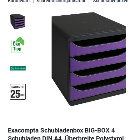
Bürobedarf
Schreibtischorganisation
Schubladenboxen
Exacompta Schubladenbox BIG-BOX 4
Schubladen DIN A4, Überbreite Polystyrol