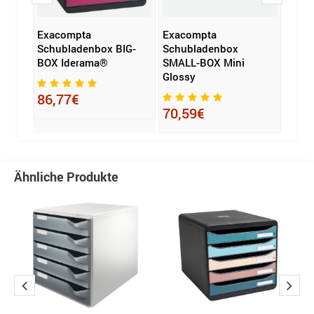
Exacompta
Exacompta
HAN 
eco
Schubladenbox BIG-
Schubladenbox
IMPU
BOX Iderama®
SMALL-BOX Mini
licht
Glossy
86,77€
37,
70,59€
Ähnliche Produkte