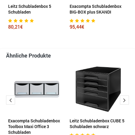
Leitz Schubladenbox 5
Exacompta Schubladenbox
H
Schubladen
BIG-BOX plus SKANDI
S
80,21€
95,44€
5
Ähnliche Produkte
Exacompta Schubladenbox
Leitz Schubladenbox CUBE 5
E
Toolbox Maxi Office 3
Schubladen schwarz
S
Schubladen
s