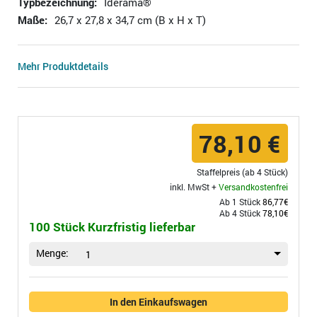
Typbezeichnung:
Iderama®
Maße:
26,7 x 27,8 x 34,7 cm (B x H x T)
Mehr Produktdetails
78,10 €
Staffelpreis (ab 4 Stück)
inkl. MwSt +
Versandkostenfrei
Ab 1 Stück
86,77€
Ab 4 Stück
78,10€
100 Stück Kurzfristig lieferbar
Menge:
1
In den Einkaufswagen