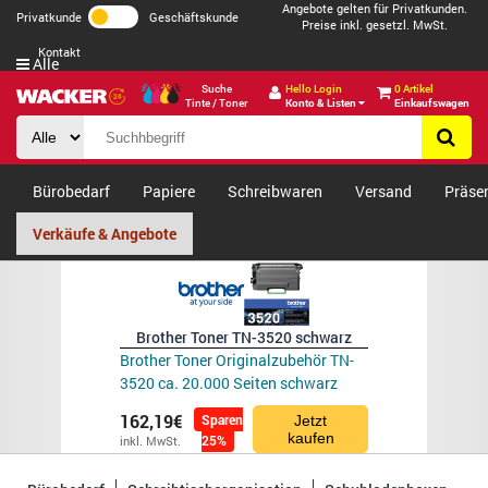
Angebote gelten für Privatkunden.
Privatkunde
Geschäftskunde
Preise inkl. gesetzl. MwSt.
Kontakt
Alle
Suche
Hello Login
0 Artikel
Tinte / Toner
Konto & Listen
Einkaufswagen
Bürobedarf
Papiere
Schreibwaren
Versand
Präse
Verkäufe & Angebote
Brother Toner TN-3520 schwarz
Brother Toner Originalzubehör TN-
3520 ca. 20.000 Seiten schwarz
162,19€
Sparen
Jetzt
kaufen
25%
inkl. MwSt.