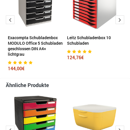
Exacompta Schubladenbox
Leitz Schubladenbox 10
E
MODULO Office 5 Schubladen
Schubladen
B
geschlossen DIN A4+
lichtgrau
124,76€
7
144,00€
Ähnliche Produkte