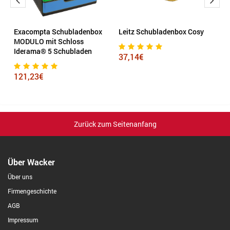
Exacompta Schubladenbox
Leitz Schubladenbox Cosy
E
MODULO mit Schloss
P
Iderama® 5 Schubladen
37,14€
8
121,23€
Zurück zum Seitenanfang
Über Wacker
Über uns
Firmengeschichte
AGB
Impressum