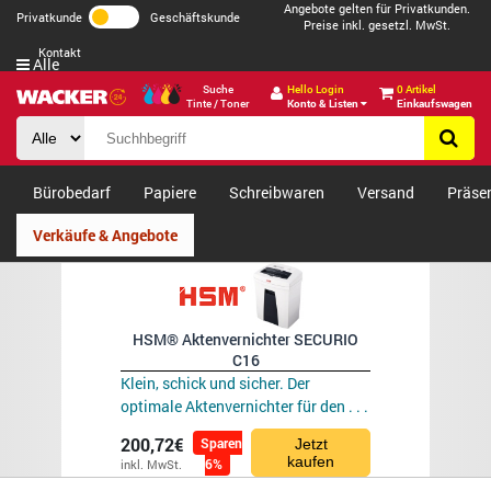
Angebote gelten für Privatkunden.
Privatkunde
Geschäftskunde
Preise inkl. gesetzl. MwSt.
Kontakt
Alle
Suche
Hello Login
0 Artikel
Tinte / Toner
Konto & Listen
Einkaufswagen
Bürobedarf
Papiere
Schreibwaren
Versand
Präse
Verkäufe & Angebote
HSM® Aktenvernichter SECURIO
C16
Klein, schick und sicher. Der
optimale Aktenvernichter für den . . .
200,72€
Sparen
Jetzt
kaufen
6%
inkl. MwSt.