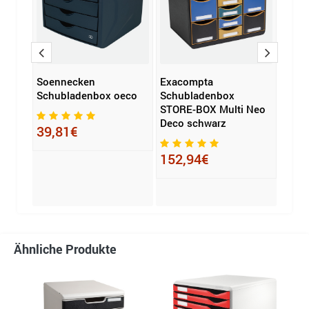
box
Soennecken
Exacompta
HAN 
ite
Schubladenbox oeco
Schubladenbox
Box 
STORE-BOX Multi Neo
Deco schwarz
39,81€
91,
152,94€
Ähnliche Produkte