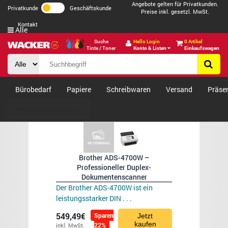
Angebote gelten für Privatkunden.
Privatkunde
Geschäftskunde
Preise inkl. gesetzl. MwSt.
Kontakt
Alle
Suche
Hello Login
0 Artikel
Tinte / Toner
Konto & Listen
Einkaufswagen
Bürobedarf
Papiere
Schreibwaren
Versand
Präse
Verkäufe & Angebote
Brother ADS-4700W –
Professioneller Duplex-
Dokumentenscanner
Der Brother ADS-4700W ist ein
leistungsstarker DIN . . .
549,49€
Sparen
Jetzt
kaufen
22%
inkl. MwSt.