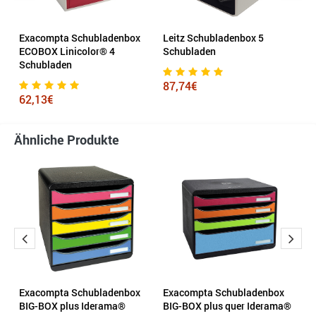
Exacompta Schubladenbox
Leitz Schubladenbox 5
E
ECOBOX Linicolor® 4
Schubladen
B
Schubladen
87,74€
9
62,13€
Ähnliche Produkte
Exacompta Schubladenbox
Exacompta Schubladenbox
E
BIG-BOX plus Iderama®
BIG-BOX plus quer Iderama®
S