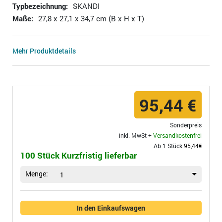
Typbezeichnung:
SKANDI
Maße:
27,8 x 27,1 x 34,7 cm (B x H x T)
Mehr Produktdetails
95,44 €
Sonderpreis
inkl. MwSt +
Versandkostenfrei
Ab 1 Stück
95,44€
100 Stück Kurzfristig lieferbar
Menge:
1
In den Einkaufswagen