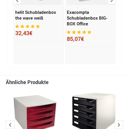
helit Schubladenbox
Exacompta
Exac
the wave weiß
Schubladenbox BIG-
Schu
BOX Office
TOOL
32,43€
85,07€
73,
Ähnliche Produkte