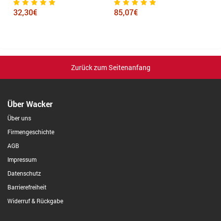
32,30€
85,07€
9
Zurück zum Seitenanfang
Über Wacker
Über uns
Firmengeschichte
AGB
Impressum
Datenschutz
Barrierefreiheit
Widerruf & Rückgabe