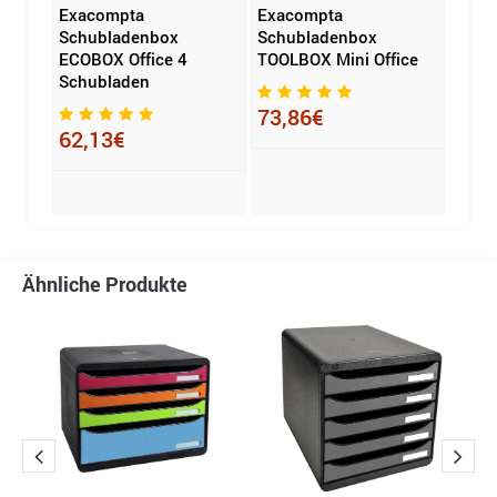
Exacompta
Exacompta
Exac
Schubladenbox
Schubladenbox
Schu
ice
ECOBOX Office 4
TOOLBOX Mini Office
ECOB
Schubladen
Schu
A4+
73,86€
62,13€
62,
Ähnliche Produkte