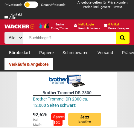
Angebote gelten für Privatkunden.
Privatkunde
Geschäftskunde
Preise inkl. gesetzl. MwSt.
Kontakt
Alle
Suche
Hello Login
0 Artikel
Tinte / Toner
Konto & Listen
Einkaufswagen
Bürobedarf
Papiere
Schreibwaren
Versand
Präse
Verkäufe & Angebote
Brother Trommel DR-2300
Brother Trommel DR-2300 ca.
12.000 Seiten schwarz
92,62€
Sparen
Jetzt
inkl.
kaufen
10%
MwSt.