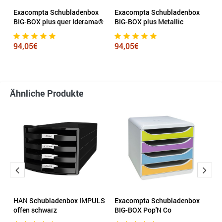
Exacompta Schubladenbox
Exacompta Schubladenbox
D
BIG-BOX plus quer Iderama®
BIG-BOX plus Metallic
V
94,05€
94,05€
1
Ähnliche Produkte
HAN Schubladenbox IMPULS
Exacompta Schubladenbox
E
offen schwarz
BIG-BOX Pop'N Co
B