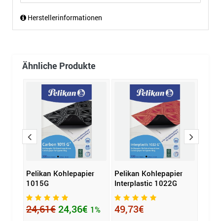
Herstellerinformationen
Ähnliche Produkte
er
Pelikan Kohlepapier
Pelikan Kohlepapier
Pelik
G
1015G
Interplastic 1022G
Inter
24,61€
24,36€
49,73€
14,
1%