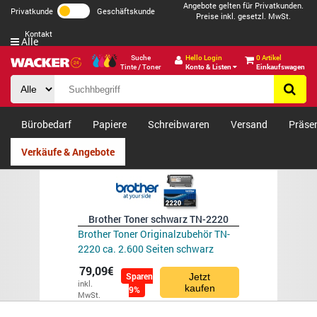
Angebote gelten für Privatkunden.
Privatkunde
Geschäftskunde
Preise inkl. gesetzl. MwSt.
Kontakt
Alle
Suche
Hello Login
0 Artikel
Tinte / Toner
Konto & Listen
Einkaufswagen
Bürobedarf
Papiere
Schreibwaren
Versand
Präse
Verkäufe & Angebote
Brother Toner schwarz TN-2220
Brother Toner Originalzubehör TN-
2220 ca. 2.600 Seiten schwarz
79,09€
Sparen
Jetzt
inkl.
kaufen
9%
MwSt.