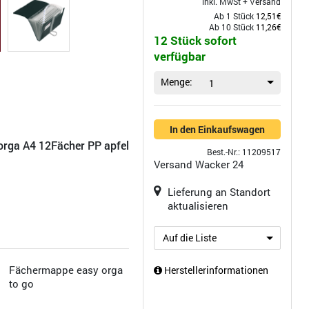
inkl. MwSt +
Versand
Ab 1 Stück
12,51€
Ab 10 Stück
11,26€
12 Stück sofort
verfügbar
Menge:
1
In den Einkaufswagen
orga A4 12Fächer PP apfel
Best.-Nr.: 11209517
Versand
Wacker 24
Lieferung an Standort
aktualisieren
Auf die Liste
Fächermappe easy orga
Herstellerinformationen
to go