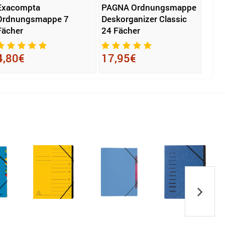
Exacompta
PAGNA Ordnungsmappe
PAG
Ordnungsmappe 7
Deskorganizer Classic
Desk
Fächer
24 Fächer
12 F
4,80€
17,95€
15,