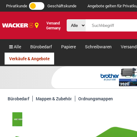
Privatkunde
Geschäftskunde
Angebote gelten für Privatku
Versand
Germany
Alle
Bürobedarf
Papiere
Schreibwaren
Versand
Verkäufe & Angebote
Br
Br
s
Bürobedarf
Mappen & Zubehör
Ordnungsmappen