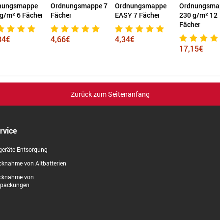
nungsmappe
Ordnungsmappe 7
Ordnungsmappe
Ordnungsma
g/m² 6 Fächer
Fächer
EASY 7 Fächer
230 g/m² 12
Fächer
34€
4,66€
4,34€
17,15€
Zurück zum Seitenanfang
rvice
geräte-Entsorgung
knahme von Altbatterien
cknahme von
rpackungen