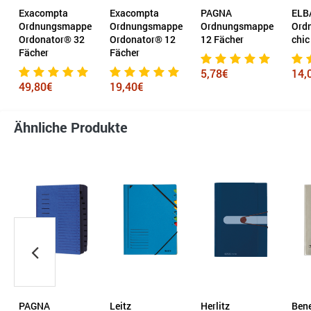
Exacompta
Exacompta
PAGNA
ELB
e
Ordnungsmappe
Ordnungsmappe
Ordnungsmappe
Ord
Ordonator® 32
Ordonator® 12
12 Fächer
chic
Fächer
Fächer
5,78€
14,
49,80€
19,40€
Ähnliche Produkte
PAGNA
Leitz
Herlitz
Ben