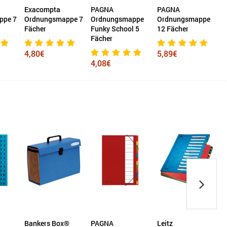
Exacompta
PAGNA
PAGNA
L
ppe 7
Ordnungsmappe 7
Ordnungsmappe
Ordnungsmappe
Fächer
Funky School 5
12 Fächer
R
Fächer
4,80€
5,89€
4,08€
Bankers Box®
PAGNA
Leitz