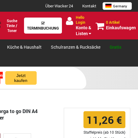
Über Wacker 24
Kontakt
Germany
Hello
Suche
0 Artikel
Login
Tinte /
Einkaufswagen
Konto &
TERMINBUCHUNG
Toner
Listen
Küche & Haushalt
Schulranzen & Rucksäcke
Gratis
en
Jetzt
kaufen
orga to go DIN A4
11,26 €
er
Staffelpreis (ab 10 Stück)