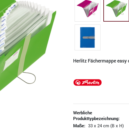
Herlitz Fächermappe easy 
Werbliche
Produkttypbezeichnung:
Maße:
33 x 24 cm (B x H)