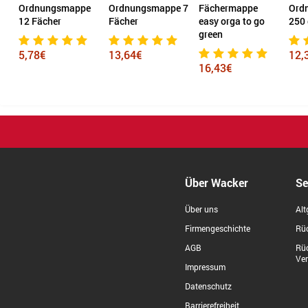
 7
Ordnungsmappe
Ordnungsmappe 7
Fächermappe
Ord
12 Fächer
Fächer
easy orga to go
250 
green
5,78€
13,64€
12,
16,43€
Über Wacker
Se
Über uns
Alt
Firmengeschichte
Rüc
AGB
Rü
Ve
Impressum
Datenschutz
Barrierefreiheit