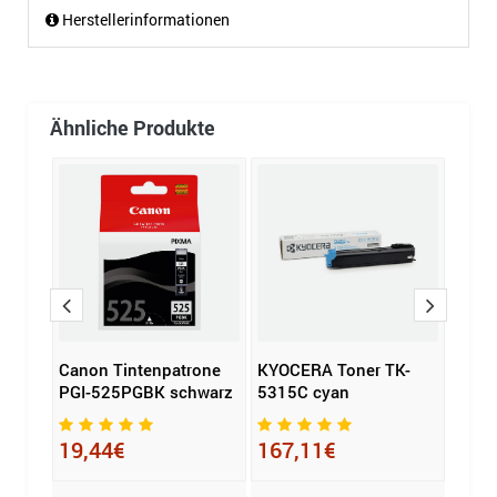
Herstellerinformationen
Ähnliche Produkte
Canon Tintenpatrone
KYOCERA Toner TK-
Soen
PGI-525PGBK schwarz
5315C cyan
Tint
Komp
T945
19,44€
167,11€
60,