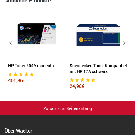
Ähnliche Produkte
HP Toner 504A magenta
Soennecken Toner Kompatibel
H
mit HP 17A schwarz
401,86€
8
24,98€
Zurück zum Seitenanfang
Über Wacker