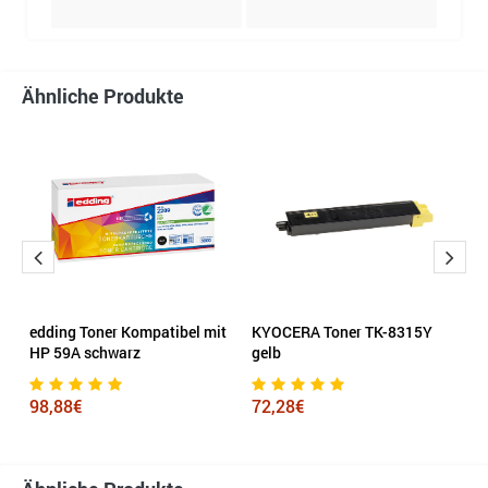
Ähnliche Produkte
edding Toner Kompatibel mit
KYOCERA Toner TK-8315Y
H
HP 59A schwarz
gelb
1
98,88€
72,28€