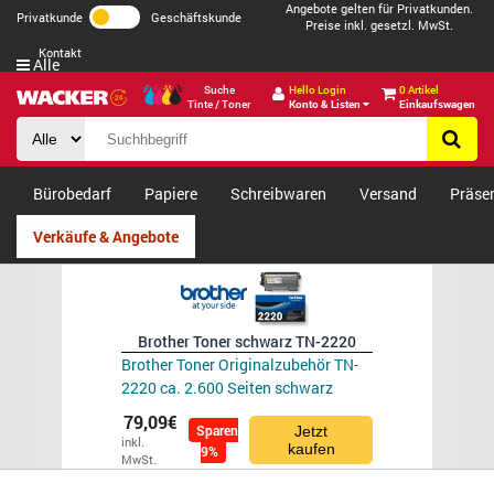
Angebote gelten für Privatkunden.
Privatkunde
Geschäftskunde
Preise inkl. gesetzl. MwSt.
Kontakt
Alle
Suche
Hello Login
0 Artikel
Tinte / Toner
Konto & Listen
Einkaufswagen
Bürobedarf
Papiere
Schreibwaren
Versand
Präse
Verkäufe & Angebote
Brother Toner schwarz TN-2220
Brother Toner Originalzubehör TN-
2220 ca. 2.600 Seiten schwarz
79,09€
Sparen
Jetzt
inkl.
kaufen
9%
MwSt.