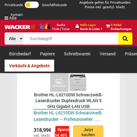
Angebote gelten für Privatkunden.
Privatkunde
Geschäftskunde
Preise inkl. gesetzl. MwSt.
Kontakt
Alle
Suche
Hello Login
0 Artikel
Tinte / Toner
Konto & Listen
Einkaufswagen
Bürobedarf
Papiere
Schreibwaren
Versand
Präse
Verkäufe & Angebote
Brother HL-L6210DW Schwarzweiß-
Laserdrucker Duplexdruck WLAN 5
GHz Gigabit-LAN USB
Brother HL-L6210DW Schwarzweiß-
Laserdrucker – Professioneller . . .
318,99€
Sparen
Jetzt
kaufen
34.46%
inkl. MwSt.