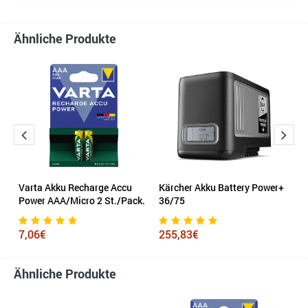
Ähnliche Produkte
n
Varta Akku Recharge Accu
Kärcher Akku Battery Power+
V
Power AAA/Micro 2 St./Pack.
36/75
P
7,06€
255,83€
7
Ähnliche Produkte