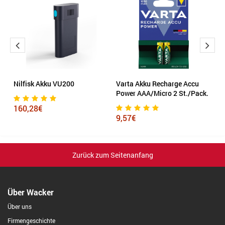
Nilfisk Akku VU200
Varta Akku Recharge Accu
V
k.
Power AAA/Micro 2 St./Pack.
P
160,28€
9,57€
1
Zurück zum Seitenanfang
Über Wacker
Über uns
Firmengeschichte