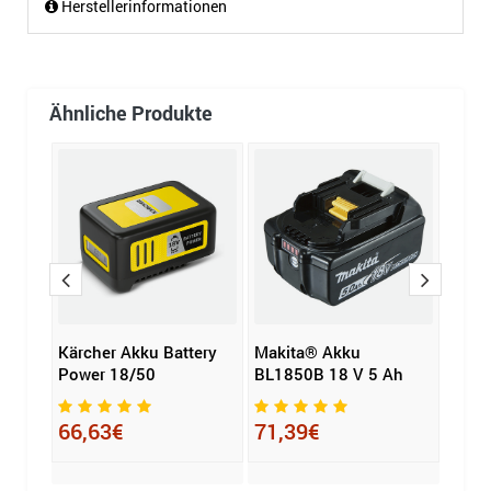
Herstellerinformationen
Ähnliche Produkte
00
Kärcher Akku Battery
Makita® Akku
Kärch
Power 18/50
BL1850B 18 V 5 Ah
Powe
66,63€
71,39€
46,