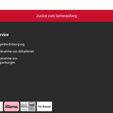
Zurück zum Seitenanfang
rvice
geräte-Entsorgung
knahme von Altbatterien
cknahme von
rpackungen