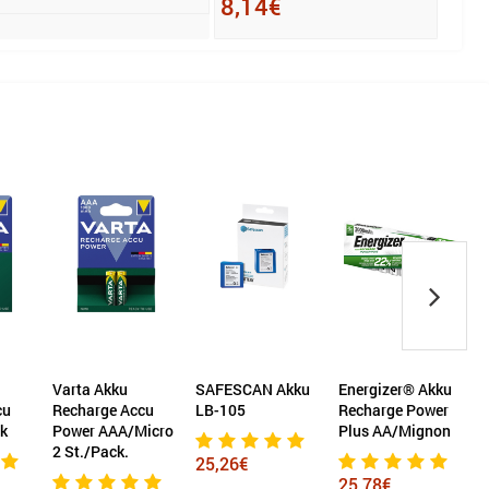
8,14€
11,
Varta Akku
SAFESCAN Akku
Energizer® Akku
V
cu
Recharge Accu
LB-105
Recharge Power
ck
Power AAA/Micro
Plus AA/Mignon
2 St./Pack.
4
25,26€
25,78€