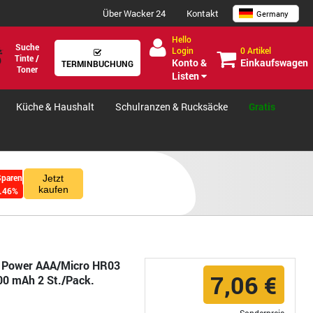
Über Wacker 24
Kontakt
Germany
Hello
Suche
0 Artikel
Login
Tinte /
Einkaufswagen
Konto &
TERMINBUCHUNG
Toner
Listen
Küche & Haushalt
Schulranzen & Rucksäcke
Gratis
Sparen
Jetzt
kaufen
.46%
u Power AAA/Micro HR03
7,06 €
800 mAh 2 St./Pack.