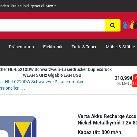
nden. Preise inkl. gesetzl. MwSt.
Präsentation
Elektronik
Tinte & Toner
Möbel & Stühle
ther HL-L6210DW Schwarzweiß-Laserdrucker Duplexdruck
WLAN 5 GHz Gigabit-LAN USB
318,99€
her HL-L6210DW Schwarzweiß-Laserdrucker –
34
inkl. MwSt.
sioneller . . .
Varta Akku Recharge Acc
Nickel-Metallhydrid 1,2V 
Kapazität:
800 mAh