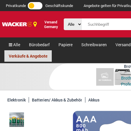
Privatkunde
Geschäftskunde
Angebote gelten für Privatku
Versand
Germany
Alle
Bürobedarf
Papiere
Schreibwaren
Versand
Verkäufe & Angebote
Bro
Brot
Profes
Elektronik
Batterien/ Akkus & Zubehör
Akkus