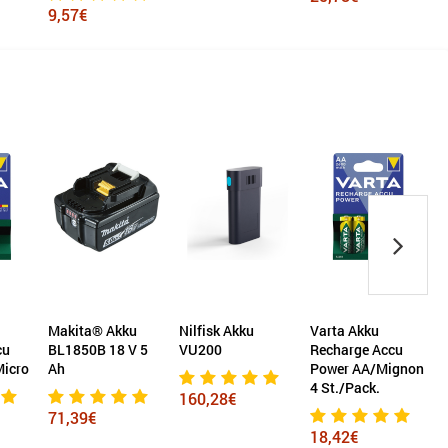
9,57€
Makita® Akku
Nilfisk Akku
Varta Akku
V
cu
BL1850B 18 V 5
VU200
Recharge Accu
icro
Ah
Power AA/Mignon
4 St./Pack.
2
160,28€
71,39€
18,42€