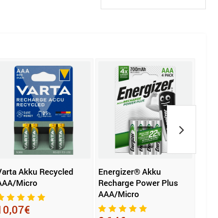
Varta Akku Recycled
Energizer® Akku
Ener
AAA/Micro
Recharge Power Plus
Rech
AAA/Micro
AA/
10,07€