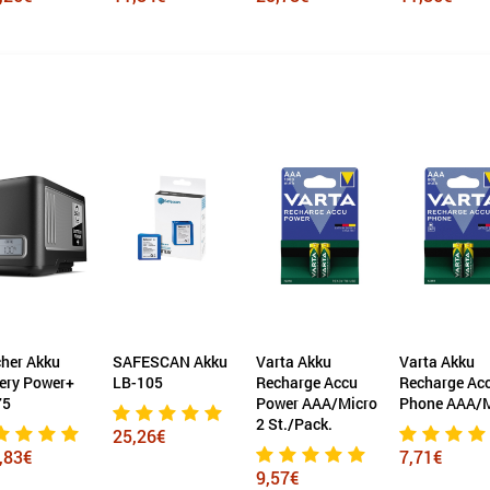
her Akku
SAFESCAN Akku
Varta Akku
Varta Akku
ery Power+
LB-105
Recharge Accu
Recharge Ac
75
Power AAA/Micro
Phone AAA/M
2 St./Pack.
25,26€
,83€
7,71€
9,57€