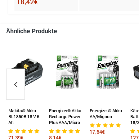
18,42€
Ähnliche Produkte
Makita® Akku
Energizer® Akku
Energizer® Akku
Kärc
BL1850B 18 V 5
Recharge Power
AA/Mignon
Batt
Ah
Plus AAA/Micro
18/
17,64€
71,39€
8,14€
127