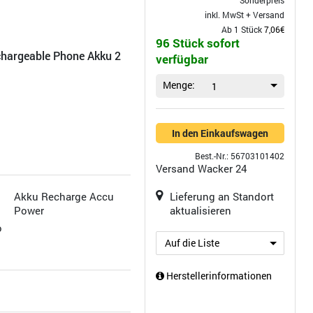
Sonderpreis
inkl. MwSt +
Versand
Ab 1 Stück
7,06€
96 Stück sofort
hargeable Phone Akku 2
verfügbar
Menge:
1
In den Einkaufswagen
Best.-Nr.: 56703101402
Versand
Wacker 24
Akku Recharge Accu
Lieferung an Standort
Power
aktualisieren
o
Auf die Liste
Herstellerinformationen