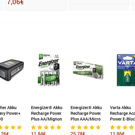
7,06€
her Akku
Energizer® Akku
Energizer® Akku
Varta Akku
ery Power+
Recharge Power
Recharge Power
Recharge Ac
30
Plus AA/Mignon
Plus AAA/Micro
Power E-Blo
,26€
11,84€
25,78€
11,86€