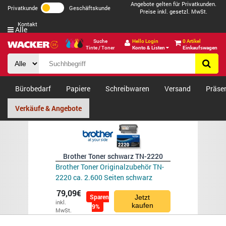
Angebote gelten für Privatkunden.
Privatkunde
Geschäftskunde
Preise inkl. gesetzl. MwSt.
Kontakt
Alle
Suche
Hello Login
0 Artikel
Tinte / Toner
Konto & Listen
Einkaufswagen
Bürobedarf
Papiere
Schreibwaren
Versand
Präse
Verkäufe & Angebote
Brother Toner schwarz TN-2220
Brother Toner Originalzubehör TN-
2220 ca. 2.600 Seiten schwarz
79,09€
Sparen
Jetzt
inkl.
kaufen
9%
MwSt.