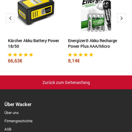
Kärcher Akku Battery Power
Energizer® Akku Recharge
K
k.
18/50
Power Plus AAA/Micro
1
66,63€
8,14€
1
Zurück zum Seitenanfang
Über Wacker
Über uns
Firmengeschichte
AGB