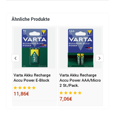
Ähnliche Produkte
led
Varta Akku Recharge
Varta Akku Recharge
Kärch
Accu Power E-Block
Accu Power AAA/Micro
Powe
2 St./Pack.
11,86€
127
7,06€