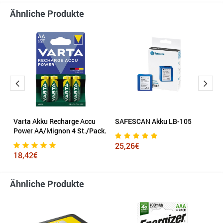
Ähnliche Produkte
Varta Akku Recharge Accu
SAFESCAN Akku LB-105
V
Power AA/Mignon 4 St./Pack.
P
25,26€
18,42€
9
Ähnliche Produkte